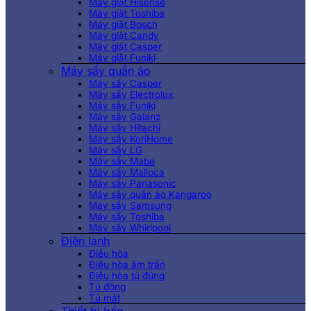
Máy giặt Hisense
Máy giặt Toshiba
Máy giặt Bosch
Máy giặt Candy
Máy giặt Casper
Máy giặt Funiki
Máy sấy quần áo
Máy sấy Casper
Máy sấy Electrolux
Máy sấy Funiki
Máy sấy Galanz
Máy sấy Hitachi
Máy sấy KoriHome
Máy sấy LG
Máy sấy Mabe
Máy sấy Malloca
Máy sấy Panasonic
Máy sấy quần áo Kangaroo
Máy sấy Samsung
Máy sấy Toshiba
Máy sấy Whirlpool
Điện lạnh
Điều hòa
Điều hòa âm trần
Điều hòa tủ đứng
Tủ đông
Tủ mát