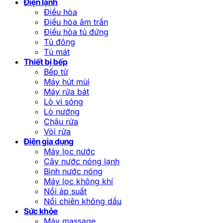
Điện lạnh
Điều hòa
Điều hòa âm trần
Điều hòa tủ đứng
Tủ đông
Tủ mát
Thiết bị bếp
Bếp từ
Máy hút mùi
Máy rửa bát
Lò vi sóng
Lò nướng
Chậu rửa
Vòi rửa
Điện gia dụng
Máy lọc nước
Cây nước nóng lạnh
Bình nước nóng
Máy lọc không khí
Nồi áp suất
Nồi chiên không dầu
Sức khỏe
Máy massage