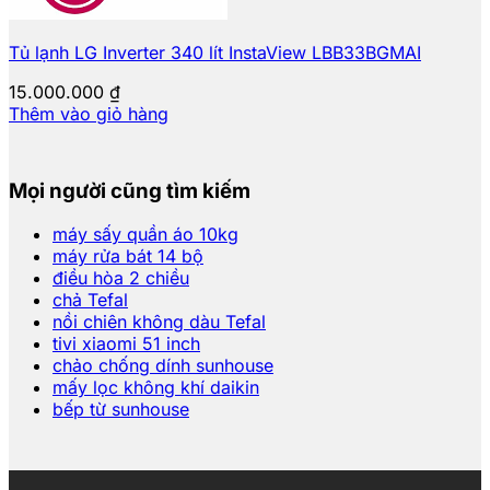
Tủ lạnh LG Inverter 340 lít InstaView LBB33BGMAI
15.000.000
₫
Thêm vào giỏ hàng
Mọi người cũng tìm kiếm
máy sấy quần áo 10kg
máy rửa bát 14 bộ
điều hòa 2 chiều
chả Tefal
nồi chiên không dàu Tefal
tivi xiaomi 51 inch
chảo chống dính sunhouse
mấy lọc không khí daikin
bếp từ sunhouse