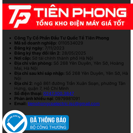
Công Ty Cổ Phần Đầu Tư Quốc Tế Tiên Phong
Mã số doanh nghiệp
: 0110534029
Đăng ký ngày
: 7/11/2023
Đăng ký thay đổi lần 2
: 28/05/2025
Nơi cấp:
Sở tài chính thành phố Hà Nội
Địa chỉ văn phòng:
Số 268 Yên Duyên, Yên Sở, Hoàng
Mai, Hà Nội
Địa chỉ sau khi sáp nhập:
Số 268 Yên Duyên, Yên Sở, Hà
Nội
Địa chỉ 2
: ngõ 861 đường Trần Xuân Soạn, phường Tân
Hưng, quận 7, Hồ Chí Minh
Số điện thoại:
0247.300.3847
Phản ánh khiếu nại
: 0979981091
Email:
tienphongcpelectric.jsc@gmail.com