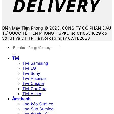
Điện Máy Tiên Phong © 2023. CÔNG TY CỔ PHẦN ĐẦU
TƯ QUỐC TẾ TIÊN PHONG - GPKD số 0110534029 do
Sở KH và ĐT TP Hà Nội cấp ngày 07/11/2023
Tìm
kiếm:
Tivi
Tivi Samsung
Tivi LG
Tivi Sony
Tivi Hisense
Tivi Casper
Tivi CooCaa
Tivi Asher
Âm thanh
Loa kéo Sumico
Loa Sub Sumico
Loa thanh LG