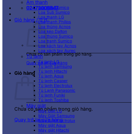
Âm thanh
02473003847
Loa kéo Sumico
Loa Sub Sumico
Loa thanh LG
Giỏ hàng /
0
₫
Loa thanh Philips
Loa thùng Acnos
Loa kéo Dalton
Loa thùng Sumico
Loa tranh Sumico
Loa xách tay Acnos
Loa xách tay Aurec
Chưa có sản phẩm trong giỏ hàng.
Tủ lạnh
Tủ lạnh LG
Quay trở lại cửa hàng
Tủ lạnh Samsung
Tủ lạnh Hitachi
Giỏ hàng
Tủ lạnh Aqua
Tủ lạnh Casper
Tủ lạnh Electrolux
Tủ Lạnh Panasonic
Tủ lạnh Funiki
Tủ lạnh Toshiba
Máy giặt
Chưa có sản phẩm trong giỏ hàng.
Máy Giặt LG
Máy Giặt Samsung
Quay trở lại cửa hàng
Máy Giặt Electrolux
Máy giặt Aqua
Máy giặt Hitachi