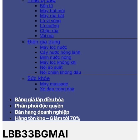
Thiết bị bếp
Bếp từ
Máy hút mùi
Máy rửa bát
Lò vi sóng
Lò nướng
Chậu rửa
Vòi rửa
Điện gia dụng
Máy lọc nước
Cây nước nóng lạnh
Bình nước nóng
Máy lọc không khí
Nồi áp suất
Nồi chiên không dầu
Sức khỏe
Máy massage
Xe đạp trong nhà
Bảng giá lắp điều hòa
Phân phối độc quyền
Bán hàng doanh nghiệp
Hàng tồn kho – Giảm tới 70%
LBB33BGMAI