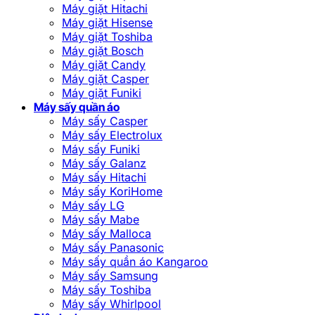
Máy giặt Hitachi
Máy giặt Hisense
Máy giặt Toshiba
Máy giặt Bosch
Máy giặt Candy
Máy giặt Casper
Máy giặt Funiki
Máy sấy quần áo
Máy sấy Casper
Máy sấy Electrolux
Máy sấy Funiki
Máy sấy Galanz
Máy sấy Hitachi
Máy sấy KoriHome
Máy sấy LG
Máy sấy Mabe
Máy sấy Malloca
Máy sấy Panasonic
Máy sấy quần áo Kangaroo
Máy sấy Samsung
Máy sấy Toshiba
Máy sấy Whirlpool