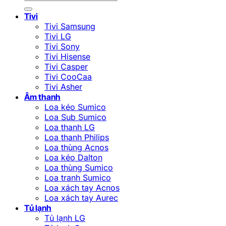
kiếm:
Tivi
Tivi Samsung
Tivi LG
Tivi Sony
Tivi Hisense
Tivi Casper
Tivi CooCaa
Tivi Asher
Âm thanh
Loa kéo Sumico
Loa Sub Sumico
Loa thanh LG
Loa thanh Philips
Loa thùng Acnos
Loa kéo Dalton
Loa thùng Sumico
Loa tranh Sumico
Loa xách tay Acnos
Loa xách tay Aurec
Tủ lạnh
Tủ lạnh LG