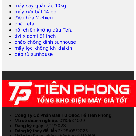
máy sấy quần áo 10kg
máy rửa bát 14 bộ
điều hòa 2 chiều
chả Tefal
nồi chiên không dàu Tefal
tivi xiaomi 51 inch
chảo chống dính sunhouse
mấy lọc không khí daikin
bếp từ sunhouse
Công Ty Cổ Phần Đầu Tư Quốc Tế Tiên Phong
Mã số doanh nghiệp
: 0110534029
Đăng ký ngày
: 7/11/2023
Đăng ký thay đổi lần 2
: 28/05/2025
Nơi cấp:
Sở tài chính thành phố Hà Nội