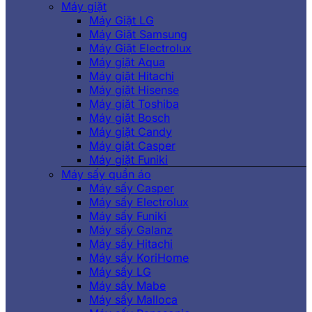
Máy giặt
Máy Giặt LG
Máy Giặt Samsung
Máy Giặt Electrolux
Máy giặt Aqua
Máy giặt Hitachi
Máy giặt Hisense
Máy giặt Toshiba
Máy giặt Bosch
Máy giặt Candy
Máy giặt Casper
Máy giặt Funiki
Máy sấy quần áo
Máy sấy Casper
Máy sấy Electrolux
Máy sấy Funiki
Máy sấy Galanz
Máy sấy Hitachi
Máy sấy KoriHome
Máy sấy LG
Máy sấy Mabe
Máy sấy Malloca