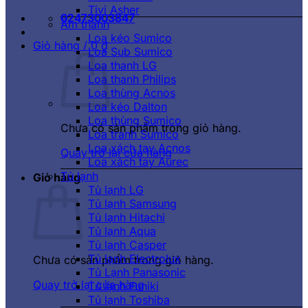
Tivi Asher
02473003847
Âm thanh
Loa kéo Sumico
Giỏ hàng /
0
₫
Loa Sub Sumico
Loa thanh LG
Loa thanh Philips
Loa thùng Acnos
Loa kéo Dalton
Loa thùng Sumico
Chưa có sản phẩm trong giỏ hàng.
Loa tranh Sumico
Loa xách tay Acnos
Quay trở lại cửa hàng
Loa xách tay Aurec
Tủ lạnh
Giỏ hàng
Tủ lạnh LG
Tủ lạnh Samsung
Tủ lạnh Hitachi
Tủ lạnh Aqua
Tủ lạnh Casper
Tủ lạnh Electrolux
Chưa có sản phẩm trong giỏ hàng.
Tủ Lạnh Panasonic
Quay trở lại cửa hàng
Tủ lạnh Funiki
Tủ lạnh Toshiba