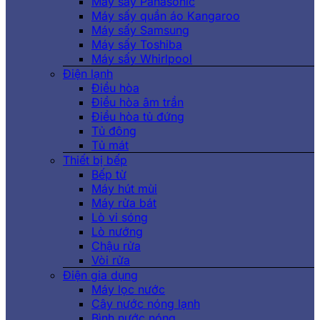
Máy sấy Panasonic
Máy sấy quần áo Kangaroo
Máy sấy Samsung
Máy sấy Toshiba
Máy sấy Whirlpool
Điện lạnh
Điều hòa
Điều hòa âm trần
Điều hòa tủ đứng
Tủ đông
Tủ mát
Thiết bị bếp
Bếp từ
Máy hút mùi
Máy rửa bát
Lò vi sóng
Lò nướng
Chậu rửa
Vòi rửa
Điện gia dụng
Máy lọc nước
Cây nước nóng lạnh
Bình nước nóng