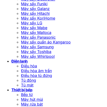
Máy sấy Funiki
Máy sấy Galanz
Máy sấy Hitachi
Máy sấy KoriHome
Máy sấy LG
Máy sấy Mabe
Máy sấy Malloca
Máy sấy Panasonic
Máy sấy quần áo Kangaroo
Máy sấy Samsung
Máy sấy Toshiba
Máy sấy Whirlpool
Điện lạnh
Điều hòa
Điều hòa âm trần
Điều hòa tủ đứng
Tủ đông
Tủ mát
Thiết bị bếp
Bếp từ
Máy hút mùi
Máy rửa bát