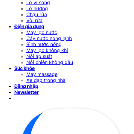
Lò vi sóng
Lò nướng
Chậu rửa
Vòi rửa
Điện gia dụng
Máy lọc nước
Cây nước nóng lạnh
Bình nước nóng
Máy lọc không khí
Nồi áp suất
Nồi chiên không dầu
Sức khỏe
Máy massage
Xe đạp trong nhà
Đăng nhập
Newsletter