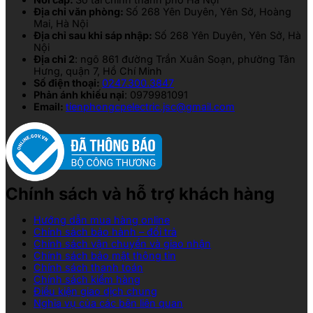
Địa chỉ văn phòng:
Số 268 Yên Duyên, Yên Sở, Hoàng
Mai, Hà Nội
Địa chỉ sau khi sáp nhập:
Số 268 Yên Duyên, Yên Sở, Hà
Nội
Địa chỉ 2
: ngõ 861 đường Trần Xuân Soạn, phường Tân
Hưng, quận 7, Hồ Chí Minh
Số điện thoại:
0247.300.3847
Phản ánh khiếu nại
: 0979981091
Email:
tienphongcpelectric.jsc@gmail.com
Chính sách và hỗ trợ khách hàng
Hướng dẫn mua hàng online
Chính sách bảo hành – đổi trả
Chính sách vận chuyển và giao nhận
Chính sách bảo mật thông tin
Chính sách thanh toán
Chính sách kiểm hàng
Điều kiện giao dịch chung
Nghĩa vụ của các bên liên quan