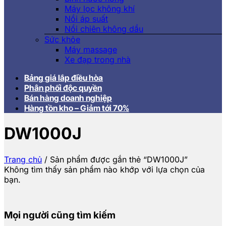
Máy lọc không khí
Nồi áp suất
Nồi chiên không dầu
Sức khỏe
Máy massage
Xe đạp trong nhà
Bảng giá lắp điều hòa
Phân phối độc quyền
Bán hàng doanh nghiệp
Hàng tồn kho – Giảm tới 70%
DW1000J
Trang chủ
/
Sản phẩm được gắn thẻ “DW1000J”
Không tìm thấy sản phẩm nào khớp với lựa chọn của
bạn.
Mọi người cũng tìm kiếm