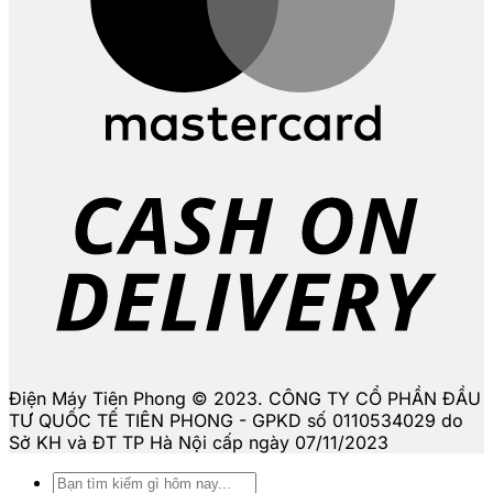
D
Điện Máy Tiên Phong © 2023. CÔNG TY CỔ PHẦN ĐẦU
TƯ QUỐC TẾ TIÊN PHONG - GPKD số 0110534029 do
Sở KH và ĐT TP Hà Nội cấp ngày 07/11/2023
Tìm