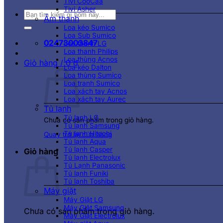
Tivi CooCaa
Tivi Asher
Tìm
Âm thanh
kiếm:
Loa kéo Sumico
Loa Sub Sumico
02473003847
Loa thanh LG
Loa thanh Philips
Loa thùng Acnos
Giỏ hàng /
0
₫
Loa kéo Dalton
Loa thùng Sumico
Loa tranh Sumico
Loa xách tay Acnos
Loa xách tay Aurec
Tủ lạnh
Tủ lạnh LG
Chưa có sản phẩm trong giỏ hàng.
Tủ lạnh Samsung
Tủ lạnh Hitachi
Quay trở lại cửa hàng
Tủ lạnh Aqua
Tủ lạnh Casper
Giỏ hàng
Tủ lạnh Electrolux
Tủ Lạnh Panasonic
Tủ lạnh Funiki
Tủ lạnh Toshiba
Máy giặt
Máy Giặt LG
Máy Giặt Samsung
Chưa có sản phẩm trong giỏ hàng.
Máy Giặt Electrolux