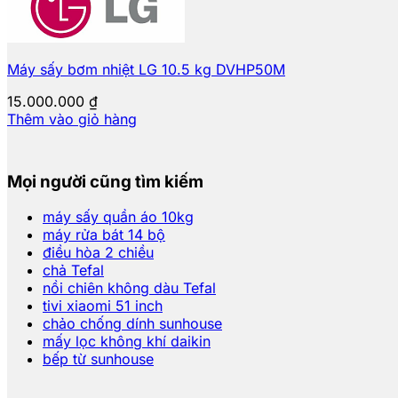
Máy sấy bơm nhiệt LG 10.5 kg DVHP50M
15.000.000
₫
Thêm vào giỏ hàng
Mọi người cũng tìm kiếm
máy sấy quần áo 10kg
máy rửa bát 14 bộ
điều hòa 2 chiều
chả Tefal
nồi chiên không dàu Tefal
tivi xiaomi 51 inch
chảo chống dính sunhouse
mấy lọc không khí daikin
bếp từ sunhouse