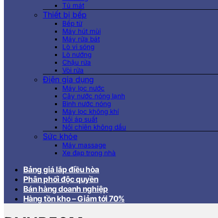
Tủ mát
Thiết bị bếp
Bếp từ
Máy hút mùi
Máy rửa bát
Lò vi sóng
Lò nướng
Chậu rửa
Vòi rửa
Điện gia dụng
Máy lọc nước
Cây nước nóng lạnh
Bình nước nóng
Máy lọc không khí
Nồi áp suất
Nồi chiên không dầu
Sức khỏe
Máy massage
Xe đạp trong nhà
Bảng giá lắp điều hòa
Phân phối độc quyền
Bán hàng doanh nghiệp
Hàng tồn kho – Giảm tới 70%