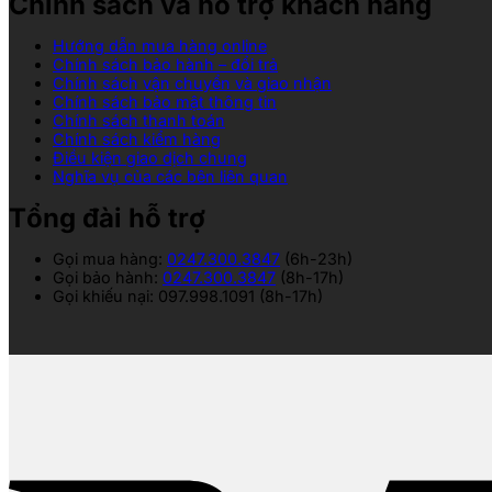
Chính sách và hỗ trợ khách hàng
Hướng dẫn mua hàng online
Chính sách bảo hành – đổi trả
Chính sách vận chuyển và giao nhận
Chính sách bảo mật thông tin
Chính sách thanh toán
Chính sách kiểm hàng
Điều kiện giao dịch chung
Nghĩa vụ của các bên liên quan
Tổng đài hỗ trợ
Gọi mua hàng:
0247.300.3847
(6h-23h)
Gọi bảo hành:
0247.300.3847
(8h-17h)
Gọi khiếu nại: 097.998.1091 (8h-17h)