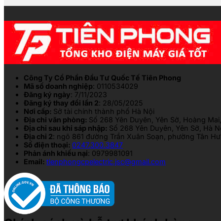
Công Ty Cổ Phần Đầu Tư Quốc Tế Tiên Phong
Mã số doanh nghiệp
: 0110534029
Đăng ký ngày
: 7/11/2023
Đăng ký thay đổi lần 2
: 28/05/2025
Nơi cấp:
Sở tài chính thành phố Hà Nội
Địa chỉ văn phòng:
Số 268 Yên Duyên, Yên Sở, Hoàng Mai,
Địa chỉ sau khi sáp nhập:
Số 268 Yên Duyên, Yên Sở, Hà N
Địa chỉ 2
: ngõ 861 đường Trần Xuân Soạn, phường Tân Hưn
Số điện thoại:
0247.300.3847
Phản ánh khiếu nại
: 0979981091
Email:
tienphongcpelectric.jsc@gmail.com