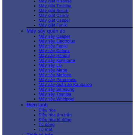
Máy giặt Hisense
Máy giặt Toshiba
Máy giặt Bosch
Máy giặt Candy
Máy giặt Casper
Máy giặt Funiki
Máy sấy quần áo
Máy sấy Casper
Máy sấy Electrolux
Máy sấy Funiki
Máy sấy Galanz
Máy sấy Hitachi
Máy sấy KoriHome
Máy sấy LG
Máy sấy Mabe
Máy sấy Malloca
Máy sấy Panasonic
Máy sấy quần áo Kangaroo
Máy sấy Samsung
Máy sấy Toshiba
Máy sấy Whirlpool
Điện lạnh
Điều hòa
Điều hòa âm trần
Điều hòa tủ đứng
Tủ đông
Tủ mát