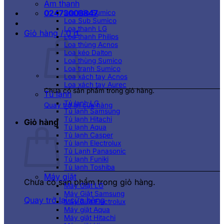
Âm thanh
02473003847
Loa kéo Sumico
Loa Sub Sumico
Loa thanh LG
Giỏ hàng /
0
₫
Loa thanh Philips
Loa thùng Acnos
Loa kéo Dalton
Loa thùng Sumico
Loa tranh Sumico
Loa xách tay Acnos
Loa xách tay Aurec
Chưa có sản phẩm trong giỏ hàng.
Tủ lạnh
Tủ lạnh LG
Quay trở lại cửa hàng
Tủ lạnh Samsung
Tủ lạnh Hitachi
Giỏ hàng
Tủ lạnh Aqua
Tủ lạnh Casper
Tủ lạnh Electrolux
Tủ Lạnh Panasonic
Tủ lạnh Funiki
Tủ lạnh Toshiba
Máy giặt
Chưa có sản phẩm trong giỏ hàng.
Máy Giặt LG
Máy Giặt Samsung
Quay trở lại cửa hàng
Máy Giặt Electrolux
Máy giặt Aqua
Máy giặt Hitachi