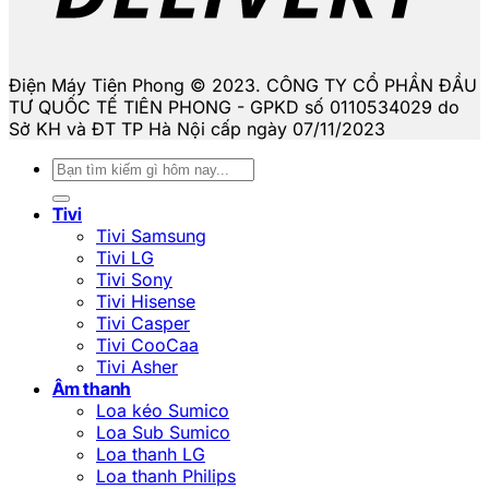
Điện Máy Tiên Phong © 2023. CÔNG TY CỔ PHẦN ĐẦU
TƯ QUỐC TẾ TIÊN PHONG - GPKD số 0110534029 do
Sở KH và ĐT TP Hà Nội cấp ngày 07/11/2023
Tìm
kiếm:
Tivi
Tivi Samsung
Tivi LG
Tivi Sony
Tivi Hisense
Tivi Casper
Tivi CooCaa
Tivi Asher
Âm thanh
Loa kéo Sumico
Loa Sub Sumico
Loa thanh LG
Loa thanh Philips