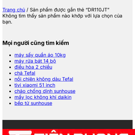
Trang chủ
/
Sản phẩm được gắn thẻ “DR110JT”
Không tìm thấy sản phẩm nào khớp với lựa chọn của
bạn.
Mọi người cũng tìm kiếm
máy sấy quần áo 10kg
máy rửa bát 14 bộ
điều hòa 2 chiều
chả Tefal
nồi chiên không dàu Tefal
tivi xiaomi 51 inch
chảo chống dính sunhouse
mấy lọc không khí daikin
bếp từ sunhouse