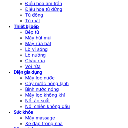
Điều hòa âm trần
Điều hòa tủ đứng
Tủ đông
Tủ mát
Thiết bị bếp
Bếp từ
Máy hút mùi
Máy rửa bát
Lò vi sóng
Lò nướng
Chậu rửa
Vòi rửa
Điện gia dụng
Máy lọc nước
Cây nước nóng lạnh
Bình nước nóng
Máy lọc không khí
Nồi áp suất
Nồi chiên không dầu
Sức khỏe
Máy massage
Xe đạp trong nhà