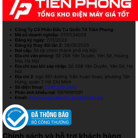
Công Ty Cổ Phần Đầu Tư Quốc Tế Tiên Phong
Mã số doanh nghiệp
: 0110534029
Đăng ký ngày
: 7/11/2023
Đăng ký thay đổi lần 2
: 28/05/2025
Nơi cấp:
Sở tài chính thành phố Hà Nội
Địa chỉ văn phòng:
Số 268 Yên Duyên, Yên Sở, Hoàng
Mai, Hà Nội
Địa chỉ sau khi sáp nhập:
Số 268 Yên Duyên, Yên Sở, Hà
Nội
Địa chỉ 2
: ngõ 861 đường Trần Xuân Soạn, phường Tân
Hưng, quận 7, Hồ Chí Minh
Số điện thoại:
0247.300.3847
Phản ánh khiếu nại
: 0979981091
Email:
tienphongcpelectric.jsc@gmail.com
Chính sách và hỗ trợ khách hàng