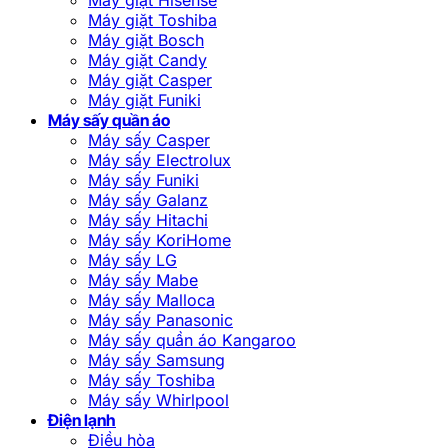
Máy giặt Toshiba
Máy giặt Bosch
Máy giặt Candy
Máy giặt Casper
Máy giặt Funiki
Máy sấy quần áo
Máy sấy Casper
Máy sấy Electrolux
Máy sấy Funiki
Máy sấy Galanz
Máy sấy Hitachi
Máy sấy KoriHome
Máy sấy LG
Máy sấy Mabe
Máy sấy Malloca
Máy sấy Panasonic
Máy sấy quần áo Kangaroo
Máy sấy Samsung
Máy sấy Toshiba
Máy sấy Whirlpool
Điện lạnh
Điều hòa