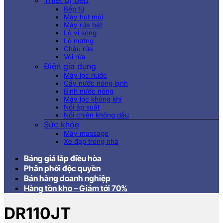
Thiết bị bếp
Bếp từ
Máy hút mùi
Máy rửa bát
Lò vi sóng
Lò nướng
Chậu rửa
Vòi rửa
Điện gia dụng
Máy lọc nước
Cây nước nóng lạnh
Bình nước nóng
Máy lọc không khí
Nồi áp suất
Nồi chiên không dầu
Sức khỏe
Máy massage
Xe đạp trong nhà
Bảng giá lắp điều hòa
Phân phối độc quyền
Bán hàng doanh nghiệp
Hàng tồn kho – Giảm tới 70%
DR110JT