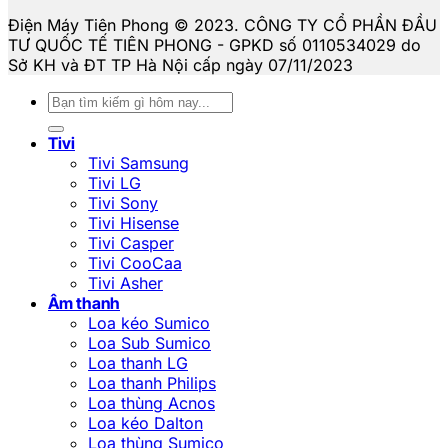
Điện Máy Tiên Phong © 2023. CÔNG TY CỔ PHẦN ĐẦU
TƯ QUỐC TẾ TIÊN PHONG - GPKD số 0110534029 do
Sở KH và ĐT TP Hà Nội cấp ngày 07/11/2023
Tìm
kiếm:
Tivi
Tivi Samsung
Tivi LG
Tivi Sony
Tivi Hisense
Tivi Casper
Tivi CooCaa
Tivi Asher
Âm thanh
Loa kéo Sumico
Loa Sub Sumico
Loa thanh LG
Loa thanh Philips
Loa thùng Acnos
Loa kéo Dalton
Loa thùng Sumico