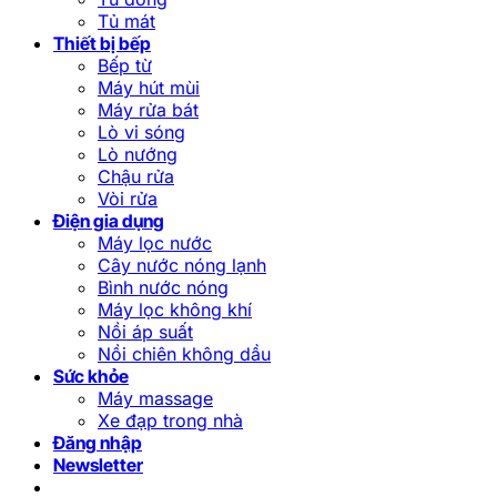
Tủ mát
Thiết bị bếp
Bếp từ
Máy hút mùi
Máy rửa bát
Lò vi sóng
Lò nướng
Chậu rửa
Vòi rửa
Điện gia dụng
Máy lọc nước
Cây nước nóng lạnh
Bình nước nóng
Máy lọc không khí
Nồi áp suất
Nồi chiên không dầu
Sức khỏe
Máy massage
Xe đạp trong nhà
Đăng nhập
Newsletter