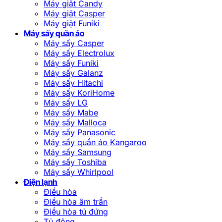
Máy giặt Candy
Máy giặt Casper
Máy giặt Funiki
Máy sấy quần áo
Máy sấy Casper
Máy sấy Electrolux
Máy sấy Funiki
Máy sấy Galanz
Máy sấy Hitachi
Máy sấy KoriHome
Máy sấy LG
Máy sấy Mabe
Máy sấy Malloca
Máy sấy Panasonic
Máy sấy quần áo Kangaroo
Máy sấy Samsung
Máy sấy Toshiba
Máy sấy Whirlpool
Điện lạnh
Điều hòa
Điều hòa âm trần
Điều hòa tủ đứng
Tủ đông