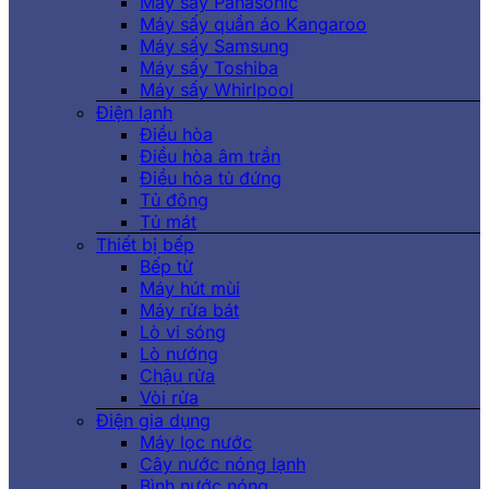
Máy sấy Panasonic
Máy sấy quần áo Kangaroo
Máy sấy Samsung
Máy sấy Toshiba
Máy sấy Whirlpool
Điện lạnh
Điều hòa
Điều hòa âm trần
Điều hòa tủ đứng
Tủ đông
Tủ mát
Thiết bị bếp
Bếp từ
Máy hút mùi
Máy rửa bát
Lò vi sóng
Lò nướng
Chậu rửa
Vòi rửa
Điện gia dụng
Máy lọc nước
Cây nước nóng lạnh
Bình nước nóng