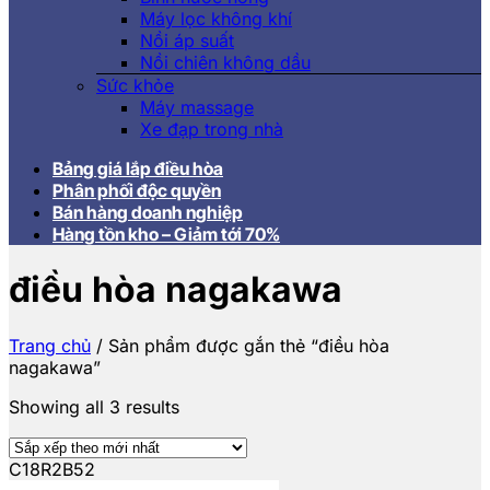
Máy lọc không khí
Nồi áp suất
Nồi chiên không dầu
Sức khỏe
Máy massage
Xe đạp trong nhà
Bảng giá lắp điều hòa
Phân phối độc quyền
Bán hàng doanh nghiệp
Hàng tồn kho – Giảm tới 70%
điều hòa nagakawa
Trang chủ
/
Sản phẩm được gắn thẻ “điều hòa
nagakawa”
Showing all 3 results
C18R2B52