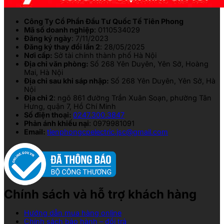
Công Ty Cổ Phần Đầu Tư Quốc Tế Tiên Phong
Mã số doanh nghiệp
: 0110534029
Đăng ký ngày
: 7/11/2023
Đăng ký thay đổi lần 2
: 28/05/2025
Nơi cấp:
Sở tài chính thành phố Hà Nội
Địa chỉ văn phòng:
Số 268 Yên Duyên, Yên Sở, Hoàng
Mai, Hà Nội
Địa chỉ sau khi sáp nhập:
Số 268 Yên Duyên, Yên Sở, Hà
Nội
Địa chỉ 2
: ngõ 861 đường Trần Xuân Soạn, phường Tân
Hưng, quận 7, Hồ Chí Minh
Số điện thoại:
0247.300.3847
Phản ánh khiếu nại
: 0979981091
Email:
tienphongcpelectric.jsc@gmail.com
Chính sách và hỗ trợ khách hàng
Hướng dẫn mua hàng online
Chính sách bảo hành – đổi trả