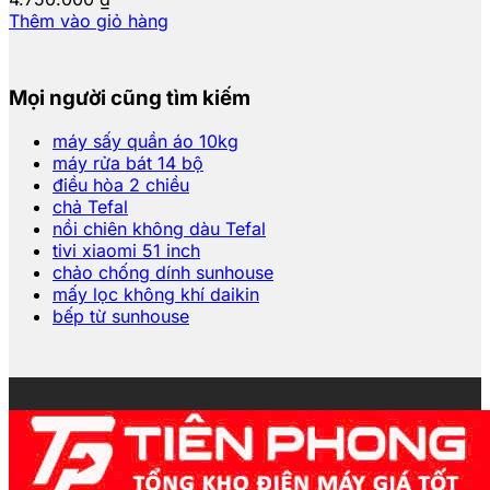
Thêm vào giỏ hàng
Mọi người cũng tìm kiếm
máy sấy quần áo 10kg
máy rửa bát 14 bộ
điều hòa 2 chiều
chả Tefal
nồi chiên không dàu Tefal
tivi xiaomi 51 inch
chảo chống dính sunhouse
mấy lọc không khí daikin
bếp từ sunhouse