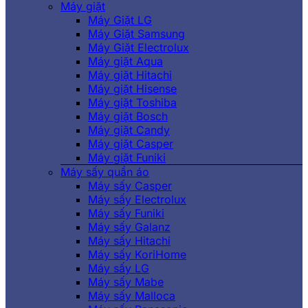
Máy giặt
Máy Giặt LG
Máy Giặt Samsung
Máy Giặt Electrolux
Máy giặt Aqua
Máy giặt Hitachi
Máy giặt Hisense
Máy giặt Toshiba
Máy giặt Bosch
Máy giặt Candy
Máy giặt Casper
Máy giặt Funiki
Máy sấy quần áo
Máy sấy Casper
Máy sấy Electrolux
Máy sấy Funiki
Máy sấy Galanz
Máy sấy Hitachi
Máy sấy KoriHome
Máy sấy LG
Máy sấy Mabe
Máy sấy Malloca