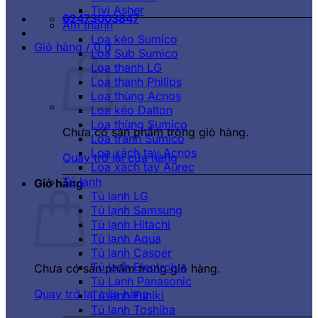
Tivi Asher
02473003847
Âm thanh
Loa kéo Sumico
Giỏ hàng /
0
₫
Loa Sub Sumico
Loa thanh LG
Loa thanh Philips
Loa thùng Acnos
Loa kéo Dalton
Loa thùng Sumico
Chưa có sản phẩm trong giỏ hàng.
Loa tranh Sumico
Loa xách tay Acnos
Quay trở lại cửa hàng
Loa xách tay Aurec
Tủ lạnh
Giỏ hàng
Tủ lạnh LG
Tủ lạnh Samsung
Tủ lạnh Hitachi
Tủ lạnh Aqua
Tủ lạnh Casper
Tủ lạnh Electrolux
Chưa có sản phẩm trong giỏ hàng.
Tủ Lạnh Panasonic
Quay trở lại cửa hàng
Tủ lạnh Funiki
Tủ lạnh Toshiba