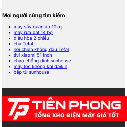
Mọi người cũng tìm kiếm
máy sấy quần áo 10kg
máy rửa bát 14 bộ
điều hòa 2 chiều
chả Tefal
nồi chiên không dàu Tefal
tivi xiaomi 51 inch
chảo chống dính sunhouse
mấy lọc không khí daikin
bếp từ sunhouse