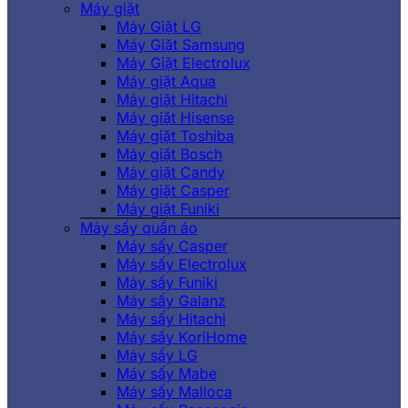
Máy giặt
Máy Giặt LG
Máy Giặt Samsung
Máy Giặt Electrolux
Máy giặt Aqua
Máy giặt Hitachi
Máy giặt Hisense
Máy giặt Toshiba
Máy giặt Bosch
Máy giặt Candy
Máy giặt Casper
Máy giặt Funiki
Máy sấy quần áo
Máy sấy Casper
Máy sấy Electrolux
Máy sấy Funiki
Máy sấy Galanz
Máy sấy Hitachi
Máy sấy KoriHome
Máy sấy LG
Máy sấy Mabe
Máy sấy Malloca