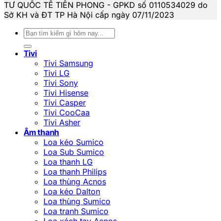
TƯ QUỐC TẾ TIÊN PHONG - GPKD số 0110534029 do
Sở KH và ĐT TP Hà Nội cấp ngày 07/11/2023
Tìm
kiếm:
Tivi
Tivi Samsung
Tivi LG
Tivi Sony
Tivi Hisense
Tivi Casper
Tivi CooCaa
Tivi Asher
Âm thanh
Loa kéo Sumico
Loa Sub Sumico
Loa thanh LG
Loa thanh Philips
Loa thùng Acnos
Loa kéo Dalton
Loa thùng Sumico
Loa tranh Sumico
Loa xách tay Acnos