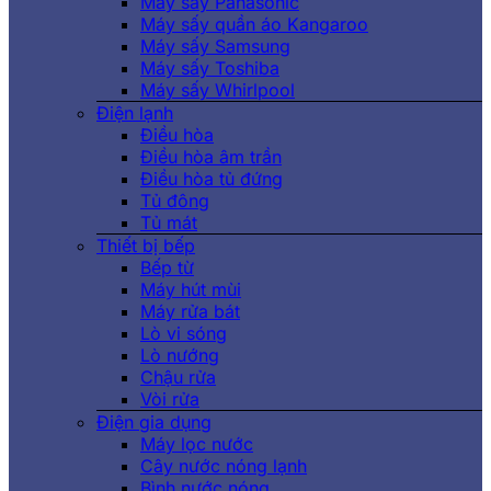
Máy sấy Panasonic
Máy sấy quần áo Kangaroo
Máy sấy Samsung
Máy sấy Toshiba
Máy sấy Whirlpool
Điện lạnh
Điều hòa
Điều hòa âm trần
Điều hòa tủ đứng
Tủ đông
Tủ mát
Thiết bị bếp
Bếp từ
Máy hút mùi
Máy rửa bát
Lò vi sóng
Lò nướng
Chậu rửa
Vòi rửa
Điện gia dụng
Máy lọc nước
Cây nước nóng lạnh
Bình nước nóng