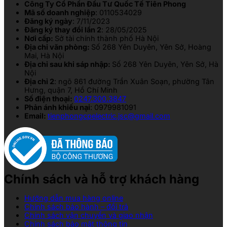
Công Ty Cổ Phần Đầu Tư Quốc Tế Tiên Phong
Mã số doanh nghiệp
: 0110534029
Đăng ký ngày
: 7/11/2023
Đăng ký thay đổi lần 2
: 28/05/2025
Nơi cấp:
Sở tài chính thành phố Hà Nội
Địa chỉ văn phòng:
Số 268 Yên Duyên, Yên Sở, Hoàng
Mai, Hà Nội
Địa chỉ sau khi sáp nhập:
Số 268 Yên Duyên, Yên Sở, Hà
Nội
Địa chỉ 2
: ngõ 861 đường Trần Xuân Soạn, phường Tân
Hưng, quận 7, Hồ Chí Minh
Số điện thoại:
0247.300.3847
Phản ánh khiếu nại
: 0979981091
Email:
tienphongcpelectric.jsc@gmail.com
Chính sách và hỗ trợ khách hàng
Hướng dẫn mua hàng online
Chính sách bảo hành – đổi trả
Chính sách vận chuyển và giao nhận
Chính sách bảo mật thông tin