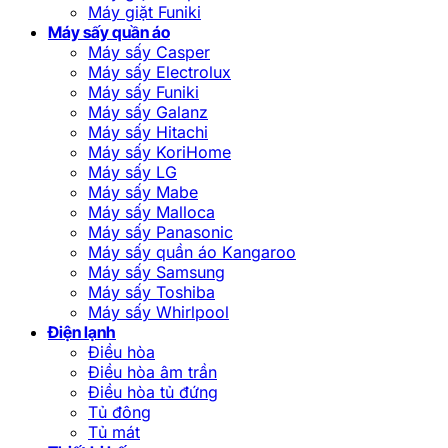
Máy giặt Funiki
Máy sấy quần áo
Máy sấy Casper
Máy sấy Electrolux
Máy sấy Funiki
Máy sấy Galanz
Máy sấy Hitachi
Máy sấy KoriHome
Máy sấy LG
Máy sấy Mabe
Máy sấy Malloca
Máy sấy Panasonic
Máy sấy quần áo Kangaroo
Máy sấy Samsung
Máy sấy Toshiba
Máy sấy Whirlpool
Điện lạnh
Điều hòa
Điều hòa âm trần
Điều hòa tủ đứng
Tủ đông
Tủ mát