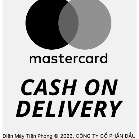
D
Điện Máy Tiên Phong © 2023. CÔNG TY CỔ PHẦN ĐẦU