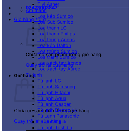
Tivi Asher
02473003847
Âm thanh
Loa kéo Sumico
Giỏ hàng /
0
₫
Loa Sub Sumico
Loa thanh LG
Loa thanh Philips
Loa thùng Acnos
Loa kéo Dalton
Loa thùng Sumico
Chưa có sản phẩm trong giỏ hàng.
Loa tranh Sumico
Loa xách tay Acnos
Quay trở lại cửa hàng
Loa xách tay Aurec
Tủ lạnh
Giỏ hàng
Tủ lạnh LG
Tủ lạnh Samsung
Tủ lạnh Hitachi
Tủ lạnh Aqua
Tủ lạnh Casper
Tủ lạnh Electrolux
Chưa có sản phẩm trong giỏ hàng.
Tủ Lạnh Panasonic
Quay trở lại cửa hàng
Tủ lạnh Funiki
Tủ lạnh Toshiba