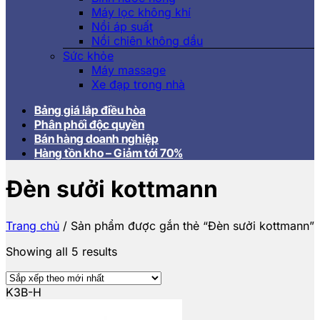
Máy lọc không khí
Nồi áp suất
Nồi chiên không dầu
Sức khỏe
Máy massage
Xe đạp trong nhà
Bảng giá lắp điều hòa
Phân phối độc quyền
Bán hàng doanh nghiệp
Hàng tồn kho – Giảm tới 70%
Đèn sưởi kottmann
Trang chủ
/
Sản phẩm được gắn thẻ “Đèn sưởi kottmann”
Showing all 5 results
K3B-H