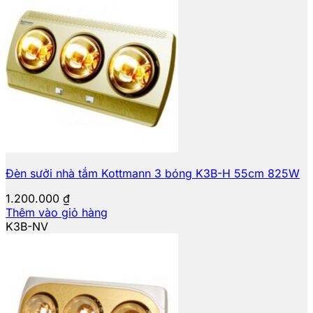
Đèn sưởi nhà tắm Kottmann 3 bóng K3B-H 55cm 825W
1.200.000
₫
Thêm vào giỏ hàng
K3B-NV