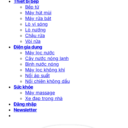
Thiết bị bếp
Bếp từ
Máy hút mùi
Máy rửa bát
Lò vi sóng
Lò nướng
Chậu rửa
Vòi rửa
Điện gia dụng
Máy lọc nước
Cây nước nóng lạnh
Bình nước nóng
Máy lọc không khí
Nồi áp suất
Nồi chiên không dầu
Sức khỏe
Máy massage
Xe đạp trong nhà
Đăng nhập
Newsletter