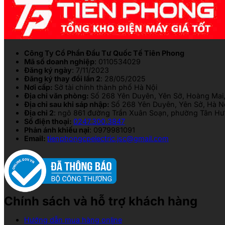
Công Ty Cổ Phần Đầu Tư Quốc Tế Tiên Phong
Mã số doanh nghiệp
: 0110534029
Đăng ký ngày
: 7/11/2023
Đăng ký thay đổi lần 2
: 28/05/2025
Nơi cấp:
Sở tài chính thành phố Hà Nội
Địa chỉ văn phòng:
Số 268 Yên Duyên, Yên Sở, Hoàng Mai,
Địa chỉ sau khi sáp nhập:
Số 268 Yên Duyên, Yên Sở, Hà N
Địa chỉ 2
: ngõ 861 đường Trần Xuân Soạn, phường Tân Hưn
Số điện thoại:
0247.300.3847
Phản ánh khiếu nại
: 0979981091
Email:
tienphongcpelectric.jsc@gmail.com
Chính sách và hỗ trợ khách hàng
Hướng dẫn mua hàng online