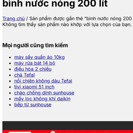
bình nước nóng 200 lít
Trang chủ
/
Sản phẩm được gắn thẻ “bình nước nóng 200 l
Không tìm thấy sản phẩm nào khớp với lựa chọn của bạn.
Mọi người cũng tìm kiếm
máy sấy quần áo 10kg
máy rửa bát 14 bộ
điều hòa 2 chiều
chả Tefal
nồi chiên không dàu Tefal
tivi xiaomi 51 inch
chảo chống dính sunhouse
mấy lọc không khí daikin
bếp từ sunhouse