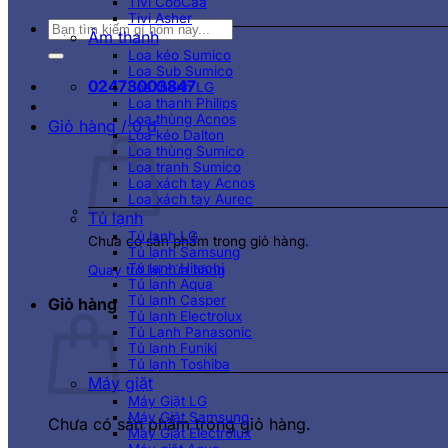
Tivi CooCaa
Tivi Asher
Tìm
Âm thanh
kiếm:
Loa kéo Sumico
Loa Sub Sumico
02473003847
Loa thanh LG
Loa thanh Philips
Loa thùng Acnos
Giỏ hàng /
0
₫
Loa kéo Dalton
Loa thùng Sumico
Loa tranh Sumico
Loa xách tay Acnos
Loa xách tay Aurec
Tủ lạnh
Tủ lạnh LG
Chưa có sản phẩm trong giỏ hàng.
Tủ lạnh Samsung
Tủ lạnh Hitachi
Quay trở lại cửa hàng
Tủ lạnh Aqua
Tủ lạnh Casper
Giỏ hàng
Tủ lạnh Electrolux
Tủ Lạnh Panasonic
Tủ lạnh Funiki
Tủ lạnh Toshiba
Máy giặt
Máy Giặt LG
Máy Giặt Samsung
Chưa có sản phẩm trong giỏ hàng.
Máy Giặt Electrolux