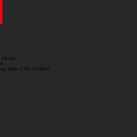
 Hà Nội
ội
g, quận 7, Hồ Chí Minh