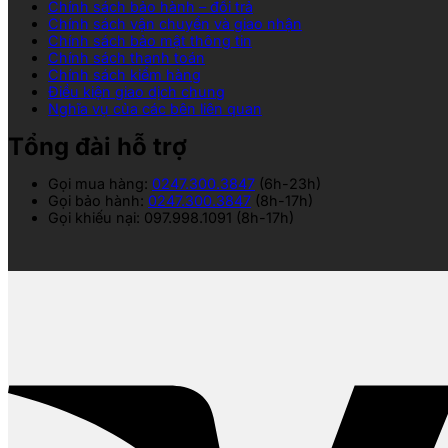
Chính sách bảo hành – đổi trả
Chính sách vận chuyển và giao nhận
Chính sách bảo mật thông tin
Chính sách thanh toán
Chính sách kiểm hàng
Điều kiện giao dịch chung
Nghĩa vụ của các bên liên quan
Tổng đài hỗ trợ
Gọi mua hàng:
0247.300.3847
(6h-23h)
Gọi bảo hành:
0247.300.3847
(8h-17h)
Gọi khiếu nại: 097.998.1091 (8h-17h)