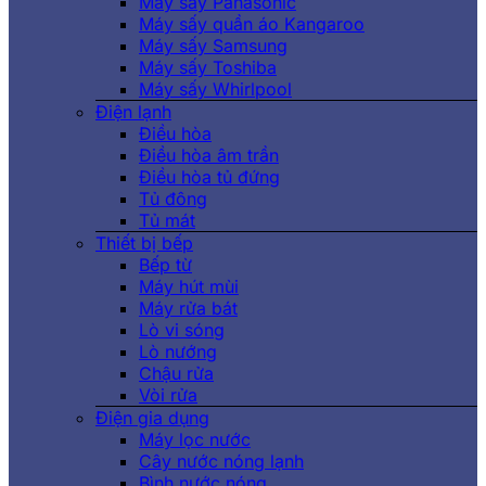
Máy sấy Panasonic
Máy sấy quần áo Kangaroo
Máy sấy Samsung
Máy sấy Toshiba
Máy sấy Whirlpool
Điện lạnh
Điều hòa
Điều hòa âm trần
Điều hòa tủ đứng
Tủ đông
Tủ mát
Thiết bị bếp
Bếp từ
Máy hút mùi
Máy rửa bát
Lò vi sóng
Lò nướng
Chậu rửa
Vòi rửa
Điện gia dụng
Máy lọc nước
Cây nước nóng lạnh
Bình nước nóng