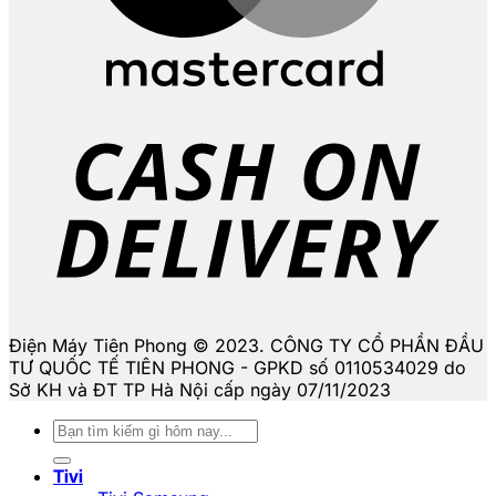
D
Điện Máy Tiên Phong © 2023. CÔNG TY CỔ PHẦN ĐẦU
TƯ QUỐC TẾ TIÊN PHONG - GPKD số 0110534029 do
Sở KH và ĐT TP Hà Nội cấp ngày 07/11/2023
Tìm
kiếm:
Tivi