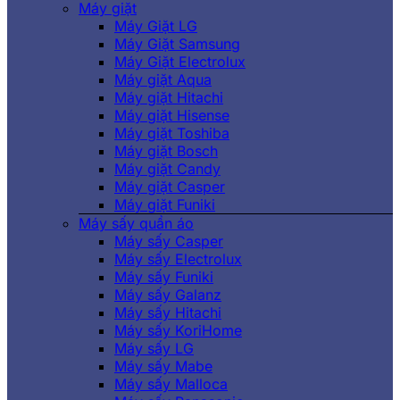
Máy giặt
Máy Giặt LG
Máy Giặt Samsung
Máy Giặt Electrolux
Máy giặt Aqua
Máy giặt Hitachi
Máy giặt Hisense
Máy giặt Toshiba
Máy giặt Bosch
Máy giặt Candy
Máy giặt Casper
Máy giặt Funiki
Máy sấy quần áo
Máy sấy Casper
Máy sấy Electrolux
Máy sấy Funiki
Máy sấy Galanz
Máy sấy Hitachi
Máy sấy KoriHome
Máy sấy LG
Máy sấy Mabe
Máy sấy Malloca