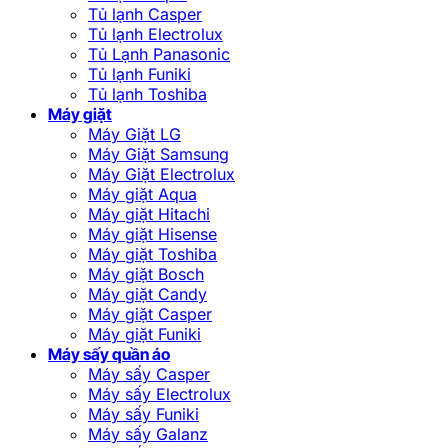
Tủ lạnh Casper
Tủ lạnh Electrolux
Tủ Lạnh Panasonic
Tủ lạnh Funiki
Tủ lạnh Toshiba
Máy giặt
Máy Giặt LG
Máy Giặt Samsung
Máy Giặt Electrolux
Máy giặt Aqua
Máy giặt Hitachi
Máy giặt Hisense
Máy giặt Toshiba
Máy giặt Bosch
Máy giặt Candy
Máy giặt Casper
Máy giặt Funiki
Máy sấy quần áo
Máy sấy Casper
Máy sấy Electrolux
Máy sấy Funiki
Máy sấy Galanz