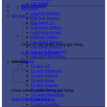
Tivi Asher
02473003847
Âm thanh
Loa kéo Sumico
Giỏ hàng /
0
₫
Loa Sub Sumico
Loa thanh LG
Loa thanh Philips
Loa thùng Acnos
Loa kéo Dalton
Loa thùng Sumico
Chưa có sản phẩm trong giỏ hàng.
Loa tranh Sumico
Loa xách tay Acnos
Quay trở lại cửa hàng
Loa xách tay Aurec
Tủ lạnh
Giỏ hàng
Tủ lạnh LG
Tủ lạnh Samsung
Tủ lạnh Hitachi
Tủ lạnh Aqua
Tủ lạnh Casper
Tủ lạnh Electrolux
Chưa có sản phẩm trong giỏ hàng.
Tủ Lạnh Panasonic
Quay trở lại cửa hàng
Tủ lạnh Funiki
Tủ lạnh Toshiba