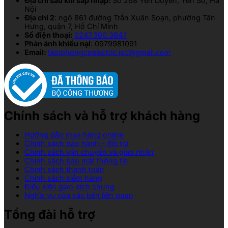
Địa chỉ sau khi sáp nhập:
Số 268 Yên Duyên, Yên Sở, Hà
Nội
Địa chỉ 2
: ngõ 861 đường Trần Xuân Soạn, phường Tân
Hưng, quận 7, Hồ Chí Minh
Số điện thoại:
0247.300.3847
Phản ánh khiếu nại
: 0979981091
Email:
tienphongcpelectric.jsc@gmail.com
Chính sách và hỗ trợ khách hàng
Hướng dẫn mua hàng online
Chính sách bảo hành – đổi trả
Chính sách vận chuyển và giao nhận
Chính sách bảo mật thông tin
Chính sách thanh toán
Chính sách kiểm hàng
Điều kiện giao dịch chung
Nghĩa vụ của các bên liên quan
Tổng đài hỗ trợ