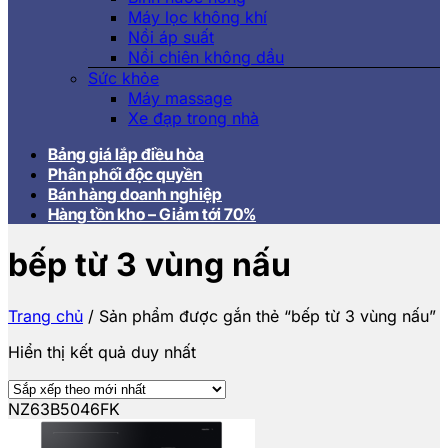
Máy lọc không khí
Nồi áp suất
Nồi chiên không dầu
Sức khỏe
Máy massage
Xe đạp trong nhà
Bảng giá lắp điều hòa
Phân phối độc quyền
Bán hàng doanh nghiệp
Hàng tồn kho – Giảm tới 70%
bếp từ 3 vùng nấu
Trang chủ
/
Sản phẩm được gắn thẻ “bếp từ 3 vùng nấu”
Hiển thị kết quả duy nhất
NZ63B5046FK