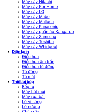
Máy sấy Hitachi
Máy sấy KoriHome
Máy sấy LG
Máy sấy Mabe
Máy sấy Malloca
Máy sấy Panasonic
Máy sấy quần áo Kangaroo
Máy sấy Samsung
Máy sấy Toshiba
Máy sấy Whirlpool
Điện lạnh
Điều hòa
Điều hòa âm trần
Điều hòa tủ đứng
Tủ đông
Tủ mát
Thiết bị bếp
Bếp từ
Máy hút mùi
Máy rửa bát
Lò vi sóng
Lò nướng
Chậu rửa