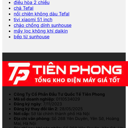
điều hòa 2 chiều
chả Tefal
nồi chiên không dàu Tefal
tivi xiaomi 51 inch
chảo chống dính sunhouse
mấy lọc không khí daikin
bếp từ sunhouse
Công Ty Cổ Phần Đầu Tư Quốc Tế Tiên Phong
Mã số doanh nghiệp
: 0110534029
Đăng ký ngày
: 7/11/2023
Đăng ký thay đổi lần 2
: 28/05/2025
Nơi cấp:
Sở tài chính thành phố Hà Nội
Địa chỉ văn phòng:
Số 268 Yên Duyên, Yên Sở, Hoàng
Mai, Hà Nội