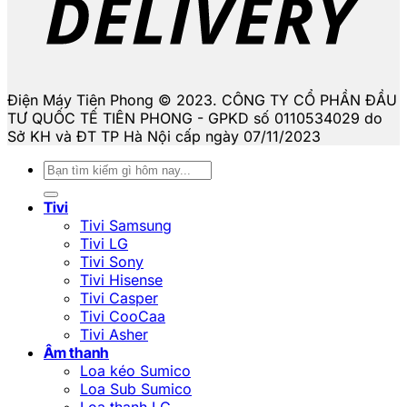
Điện Máy Tiên Phong © 2023. CÔNG TY CỔ PHẦN ĐẦU
TƯ QUỐC TẾ TIÊN PHONG - GPKD số 0110534029 do
Sở KH và ĐT TP Hà Nội cấp ngày 07/11/2023
Tìm
kiếm:
Tivi
Tivi Samsung
Tivi LG
Tivi Sony
Tivi Hisense
Tivi Casper
Tivi CooCaa
Tivi Asher
Âm thanh
Loa kéo Sumico
Loa Sub Sumico
Loa thanh LG