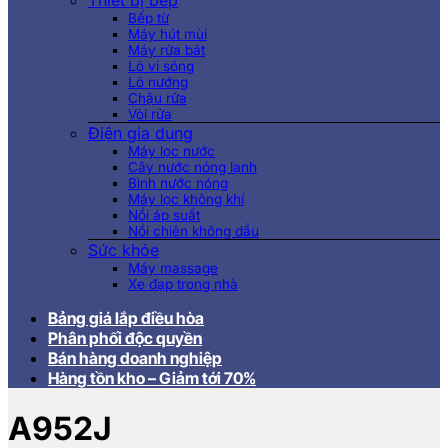
Thiết bị bếp
Bếp từ
Máy hút mùi
Máy rửa bát
Lò vi sóng
Lò nướng
Chậu rửa
Vòi rửa
Điện gia dụng
Máy lọc nước
Cây nước nóng lạnh
Bình nước nóng
Máy lọc không khí
Nồi áp suất
Nồi chiên không dầu
Sức khỏe
Máy massage
Xe đạp trong nhà
Bảng giá lắp điều hòa
Phân phối độc quyền
Bán hàng doanh nghiệp
Hàng tồn kho – Giảm tới 70%
A952J