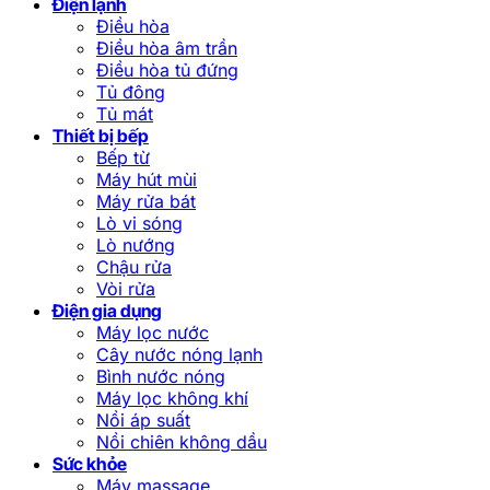
Điện lạnh
Điều hòa
Điều hòa âm trần
Điều hòa tủ đứng
Tủ đông
Tủ mát
Thiết bị bếp
Bếp từ
Máy hút mùi
Máy rửa bát
Lò vi sóng
Lò nướng
Chậu rửa
Vòi rửa
Điện gia dụng
Máy lọc nước
Cây nước nóng lạnh
Bình nước nóng
Máy lọc không khí
Nồi áp suất
Nồi chiên không dầu
Sức khỏe
Máy massage