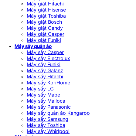
Máy giặt Hitachi
Máy giặt Hisense
Máy giặt Toshiba
Máy giặt Bosch
Máy giặt Candy
Máy giặt Casper
Máy giặt Funiki
Máy sấy quần áo
Máy sấy Casper
Máy sấy Electrolux
Máy sấy Funiki
Máy sấy Galanz
Máy sấy Hitachi
Máy sấy KoriHome
Máy sấy LG
Máy sấy Mabe
Máy sấy Malloca
Máy sấy Panasonic
Máy sấy quần áo Kangaroo
Máy sấy Samsung
Máy sấy Toshiba
Máy sấy Whirlpool