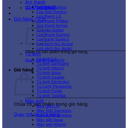
Âm thanh
02473003847
Loa kéo Sumico
Loa Sub Sumico
Loa thanh LG
Giỏ hàng /
0
₫
Loa thanh Philips
Loa thùng Acnos
Loa kéo Dalton
Loa thùng Sumico
Loa tranh Sumico
Loa xách tay Acnos
Loa xách tay Aurec
Chưa có sản phẩm trong giỏ hàng.
Tủ lạnh
Tủ lạnh LG
Quay trở lại cửa hàng
Tủ lạnh Samsung
Tủ lạnh Hitachi
Giỏ hàng
Tủ lạnh Aqua
Tủ lạnh Casper
Tủ lạnh Electrolux
Tủ Lạnh Panasonic
Tủ lạnh Funiki
Tủ lạnh Toshiba
Máy giặt
Chưa có sản phẩm trong giỏ hàng.
Máy Giặt LG
Máy Giặt Samsung
Quay trở lại cửa hàng
Máy Giặt Electrolux
Máy giặt Aqua
Máy giặt Hitachi