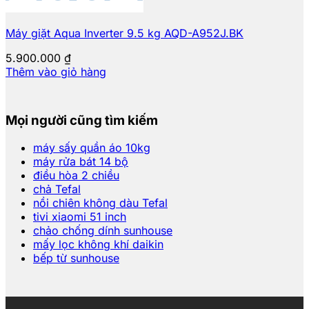
Máy giặt Aqua Inverter 9.5 kg AQD-A952J.BK
5.900.000
₫
Thêm vào giỏ hàng
Mọi người cũng tìm kiếm
máy sấy quần áo 10kg
máy rửa bát 14 bộ
điều hòa 2 chiều
chả Tefal
nồi chiên không dàu Tefal
tivi xiaomi 51 inch
chảo chống dính sunhouse
mấy lọc không khí daikin
bếp từ sunhouse