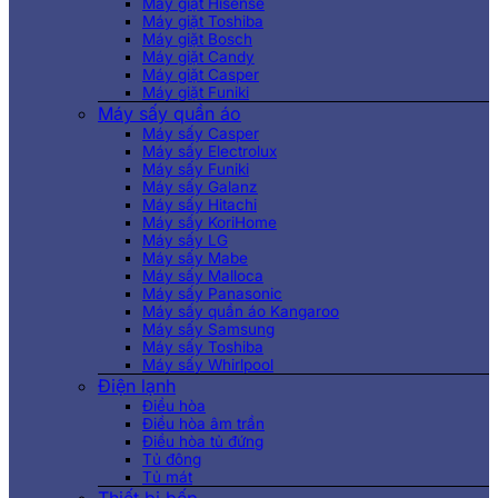
Máy giặt Hisense
Máy giặt Toshiba
Máy giặt Bosch
Máy giặt Candy
Máy giặt Casper
Máy giặt Funiki
Máy sấy quần áo
Máy sấy Casper
Máy sấy Electrolux
Máy sấy Funiki
Máy sấy Galanz
Máy sấy Hitachi
Máy sấy KoriHome
Máy sấy LG
Máy sấy Mabe
Máy sấy Malloca
Máy sấy Panasonic
Máy sấy quần áo Kangaroo
Máy sấy Samsung
Máy sấy Toshiba
Máy sấy Whirlpool
Điện lạnh
Điều hòa
Điều hòa âm trần
Điều hòa tủ đứng
Tủ đông
Tủ mát