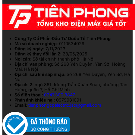
Công Ty Cổ Phần Đầu Tư Quốc Tế Tiên Phong
Mã số doanh nghiệp
: 0110534029
Đăng ký ngày
: 7/11/2023
Đăng ký thay đổi lần 2
: 28/05/2025
Nơi cấp:
Sở tài chính thành phố Hà Nội
Địa chỉ văn phòng:
Số 268 Yên Duyên, Yên Sở, Hoàng
Mai, Hà Nội
Địa chỉ sau khi sáp nhập:
Số 268 Yên Duyên, Yên Sở, Hà
Nội
Địa chỉ 2
: ngõ 861 đường Trần Xuân Soạn, phường Tân
Hưng, quận 7, Hồ Chí Minh
Số điện thoại:
0247.300.3847
Phản ánh khiếu nại
: 0979981091
Email:
tienphongcpelectric.jsc@gmail.com