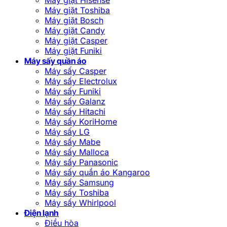
Máy giặt Toshiba
Máy giặt Bosch
Máy giặt Candy
Máy giặt Casper
Máy giặt Funiki
Máy sấy quần áo
Máy sấy Casper
Máy sấy Electrolux
Máy sấy Funiki
Máy sấy Galanz
Máy sấy Hitachi
Máy sấy KoriHome
Máy sấy LG
Máy sấy Mabe
Máy sấy Malloca
Máy sấy Panasonic
Máy sấy quần áo Kangaroo
Máy sấy Samsung
Máy sấy Toshiba
Máy sấy Whirlpool
Điện lạnh
Điều hòa