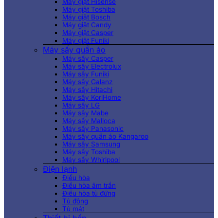
Máy giặt Hisense
Máy giặt Toshiba
Máy giặt Bosch
Máy giặt Candy
Máy giặt Casper
Máy giặt Funiki
Máy sấy quần áo
Máy sấy Casper
Máy sấy Electrolux
Máy sấy Funiki
Máy sấy Galanz
Máy sấy Hitachi
Máy sấy KoriHome
Máy sấy LG
Máy sấy Mabe
Máy sấy Malloca
Máy sấy Panasonic
Máy sấy quần áo Kangaroo
Máy sấy Samsung
Máy sấy Toshiba
Máy sấy Whirlpool
Điện lạnh
Điều hòa
Điều hòa âm trần
Điều hòa tủ đứng
Tủ đông
Tủ mát