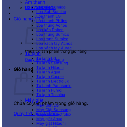
Âm thanh
02473003847
Loa kéo Sumico
Loa Sub Sumico
Loa thanh LG
Giỏ hàng /
0
₫
Loa thanh Philips
Loa thùng Acnos
Loa kéo Dalton
Loa thùng Sumico
Loa tranh Sumico
Loa xách tay Acnos
Loa xách tay Aurec
Chưa có sản phẩm trong giỏ hàng.
Tủ lạnh
Tủ lạnh LG
Quay trở lại cửa hàng
Tủ lạnh Samsung
Tủ lạnh Hitachi
Giỏ hàng
Tủ lạnh Aqua
Tủ lạnh Casper
Tủ lạnh Electrolux
Tủ Lạnh Panasonic
Tủ lạnh Funiki
Tủ lạnh Toshiba
Máy giặt
Chưa có sản phẩm trong giỏ hàng.
Máy Giặt LG
Máy Giặt Samsung
Quay trở lại cửa hàng
Máy Giặt Electrolux
Máy giặt Aqua
Máy giặt Hitachi