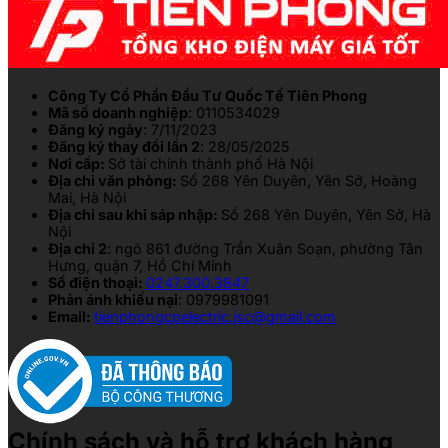
Công Ty Cổ Phần Đầu Tư Quốc Tế Tiên Phong
Mã số doanh nghiệp
: 0110534029
Đăng ký ngày
: 7/11/2023
Đăng ký thay đổi lần 2
: 28/05/2025
Nơi cấp:
Sở tài chính thành phố Hà Nội
Địa chỉ văn phòng:
Số 268 Yên Duyên, Yên Sở, Hoàng
Mai, Hà Nội
Địa chỉ sau khi sáp nhập:
Số 268 Yên Duyên, Yên Sở, Hà
Nội
Địa chỉ 2
: ngõ 861 đường Trần Xuân Soạn, phường Tân
Hưng, quận 7, Hồ Chí Minh
Số điện thoại:
0247.300.3847
Phản ánh khiếu nại
: 0979981091
Email:
tienphongcpelectric.jsc@gmail.com
Chính sách và hỗ trợ khách hàng