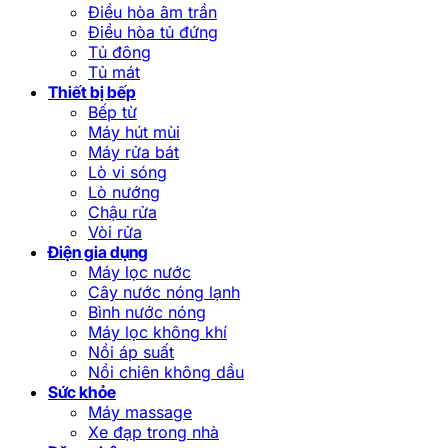
Điều hòa âm trần
Điều hòa tủ đứng
Tủ đông
Tủ mát
Thiết bị bếp
Bếp từ
Máy hút mùi
Máy rửa bát
Lò vi sóng
Lò nướng
Chậu rửa
Vòi rửa
Điện gia dụng
Máy lọc nước
Cây nước nóng lạnh
Bình nước nóng
Máy lọc không khí
Nồi áp suất
Nồi chiên không dầu
Sức khỏe
Máy massage
Xe đạp trong nhà