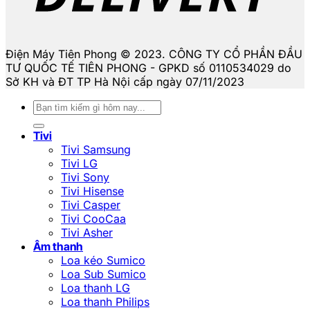
Điện Máy Tiên Phong © 2023. CÔNG TY CỔ PHẦN ĐẦU
TƯ QUỐC TẾ TIÊN PHONG - GPKD số 0110534029 do
Sở KH và ĐT TP Hà Nội cấp ngày 07/11/2023
Tìm
kiếm:
Tivi
Tivi Samsung
Tivi LG
Tivi Sony
Tivi Hisense
Tivi Casper
Tivi CooCaa
Tivi Asher
Âm thanh
Loa kéo Sumico
Loa Sub Sumico
Loa thanh LG
Loa thanh Philips