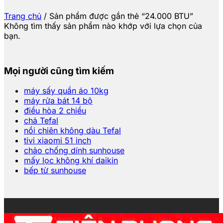
Trang chủ
/
Sản phẩm được gắn thẻ “24.000 BTU”
Không tìm thấy sản phẩm nào khớp với lựa chọn của
bạn.
Mọi người cũng tìm kiếm
máy sấy quần áo 10kg
máy rửa bát 14 bộ
điều hòa 2 chiều
chả Tefal
nồi chiên không dàu Tefal
tivi xiaomi 51 inch
chảo chống dính sunhouse
mấy lọc không khí daikin
bếp từ sunhouse