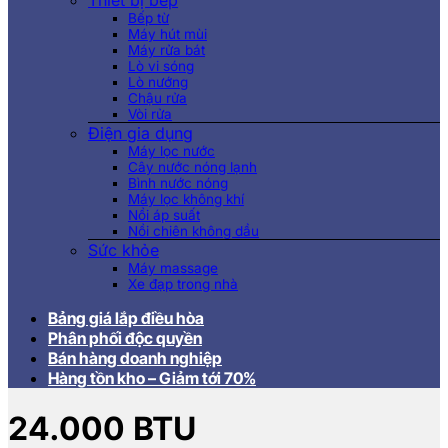
Thiết bị bếp
Bếp từ
Máy hút mùi
Máy rửa bát
Lò vi sóng
Lò nướng
Chậu rửa
Vòi rửa
Điện gia dụng
Máy lọc nước
Cây nước nóng lạnh
Bình nước nóng
Máy lọc không khí
Nồi áp suất
Nồi chiên không dầu
Sức khỏe
Máy massage
Xe đạp trong nhà
Bảng giá lắp điều hòa
Phân phối độc quyền
Bán hàng doanh nghiệp
Hàng tồn kho – Giảm tới 70%
24.000 BTU