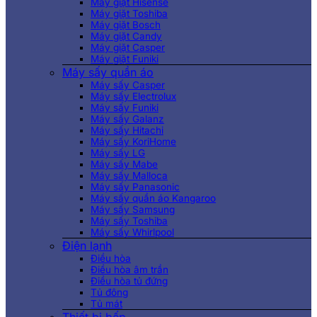
Máy giặt Hisense
Máy giặt Toshiba
Máy giặt Bosch
Máy giặt Candy
Máy giặt Casper
Máy giặt Funiki
Máy sấy quần áo
Máy sấy Casper
Máy sấy Electrolux
Máy sấy Funiki
Máy sấy Galanz
Máy sấy Hitachi
Máy sấy KoriHome
Máy sấy LG
Máy sấy Mabe
Máy sấy Malloca
Máy sấy Panasonic
Máy sấy quần áo Kangaroo
Máy sấy Samsung
Máy sấy Toshiba
Máy sấy Whirlpool
Điện lạnh
Điều hòa
Điều hòa âm trần
Điều hòa tủ đứng
Tủ đông
Tủ mát