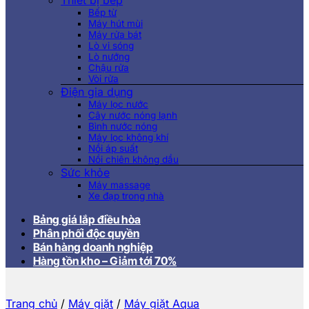
Thiết bị bếp
Bếp từ
Máy hút mùi
Máy rửa bát
Lò vi sóng
Lò nướng
Chậu rửa
Vòi rửa
Điện gia dụng
Máy lọc nước
Cây nước nóng lạnh
Bình nước nóng
Máy lọc không khí
Nồi áp suất
Nồi chiên không dầu
Sức khỏe
Máy massage
Xe đạp trong nhà
Bảng giá lắp điều hòa
Phân phối độc quyền
Bán hàng doanh nghiệp
Hàng tồn kho – Giảm tới 70%
Trang chủ
/
Máy giặt
/
Máy giặt Aqua