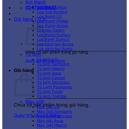
Âm thanh
02473003847
Loa kéo Sumico
Loa Sub Sumico
Loa thanh LG
Giỏ hàng /
0
₫
Loa thanh Philips
Loa thùng Acnos
Loa kéo Dalton
Loa thùng Sumico
Loa tranh Sumico
Loa xách tay Acnos
Loa xách tay Aurec
Chưa có sản phẩm trong giỏ hàng.
Tủ lạnh
Tủ lạnh LG
Quay trở lại cửa hàng
Tủ lạnh Samsung
Tủ lạnh Hitachi
Giỏ hàng
Tủ lạnh Aqua
Tủ lạnh Casper
Tủ lạnh Electrolux
Tủ Lạnh Panasonic
Tủ lạnh Funiki
Tủ lạnh Toshiba
Máy giặt
Chưa có sản phẩm trong giỏ hàng.
Máy Giặt LG
Máy Giặt Samsung
Quay trở lại cửa hàng
Máy Giặt Electrolux
Máy giặt Aqua
Máy giặt Hitachi