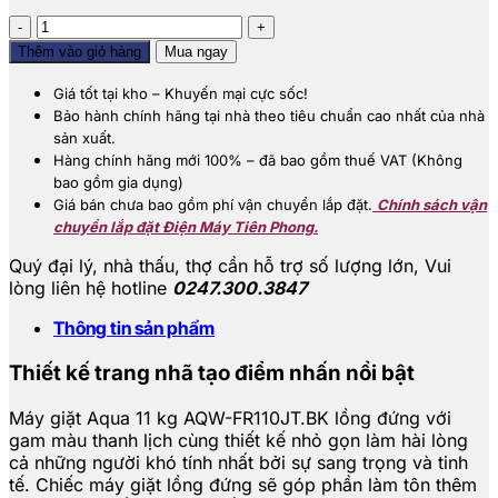
Máy
giặt
Thêm vào giỏ hàng
Mua ngay
Aqua
Inverter
Giá tốt tại kho – Khuyến mại cực sốc!
11
Bảo hành chính hãng tại nhà theo tiêu chuẩn cao nhất của nhà
kg
sản xuất.
AQW-
Hàng chính hãng mới 100% – đã bao gồm thuế VAT (Không
FR110JT.BK
bao gồm gia dụng)
số
Giá bán chưa bao gồm phí vận chuyển lắp đặt.
Chính sách vận
lượng
chuyển lắp đặt Điện Máy Tiên Phong.
Quý đại lý, nhà thấu, thợ cần hỗ trợ số lượng lớn,
Vui
lòng liên hệ hotline
0247.300.3847
Thông tin sản phẩm
Thiết kế trang nhã tạo điểm nhấn nổi bật
Máy giặt Aqua 11 kg AQW-FR110JT.BK lồng đứng với
gam màu thanh lịch cùng thiết kế nhỏ gọn làm hài lòng
cả những người khó tính nhất bởi sự sang trọng và tinh
tế. Chiếc máy giặt lồng đứng sẽ góp phần làm tôn thêm