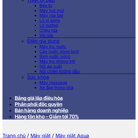
Thiết bị bếp
Bếp từ
Máy hút mùi
Máy rửa bát
Lò vi sóng
Lò nướng
Chậu rửa
Vòi rửa
Điện gia dụng
Máy lọc nước
Cây nước nóng lạnh
Bình nước nóng
Máy lọc không khí
Nồi áp suất
Nồi chiên không dầu
Sức khỏe
Máy massage
Xe đạp trong nhà
Bảng giá lắp điều hòa
Phân phối độc quyền
Bán hàng doanh nghiệp
Hàng tồn kho – Giảm tới 70%
Trang chủ
/
Máy giặt
/
Máy giặt Aqua