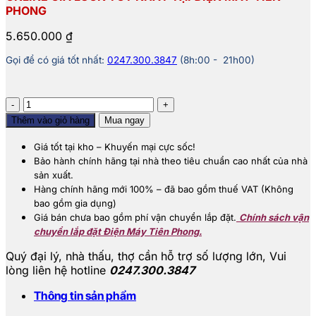
PHONG
5.650.000
₫
Gọi để có giá tốt nhất:
0247.300.3847
(8h:00 - 21h00)
Máy
giặt
Thêm vào giỏ hàng
Mua ngay
Aqua
10
Giá tốt tại kho – Khuyến mại cực sốc!
Kg
Bảo hành chính hãng tại nhà theo tiêu chuẩn cao nhất của nhà
AQW-
sản xuất.
FR101GT.BK
Hàng chính hãng mới 100% – đã bao gồm thuế VAT (Không
số
bao gồm gia dụng)
lượng
Giá bán chưa bao gồm phí vận chuyển lắp đặt.
Chính sách vận
chuyển lắp đặt Điện Máy Tiên Phong.
Quý đại lý, nhà thấu, thợ cần hỗ trợ số lượng lớn,
Vui
lòng liên hệ hotline
0247.300.3847
Thông tin sản phẩm