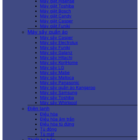
Máy giặt Hisense
Máy giặt Toshiba
Máy giặt Bosch
Máy giặt Candy
Máy giặt Casper
Máy giặt Funiki
Máy sấy quần áo
Máy sấy Casper
Máy sấy Electrolux
Máy sấy Funiki
Máy sấy Galanz
Máy sấy Hitachi
Máy sấy KoriHome
Máy sấy LG
Máy sấy Mabe
Máy sấy Malloca
Máy sấy Panasonic
Máy sấy quần áo Kangaroo
Máy sấy Samsung
Máy sấy Toshiba
Máy sấy Whirlpool
Điện lạnh
Điều hòa
Điều hòa âm trần
Điều hòa tủ đứng
Tủ đông
Tủ mát