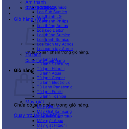
Âm thanh
02473003847
Loa kéo Sumico
Loa Sub Sumico
Loa thanh LG
Giỏ hàng /
0
₫
Loa thanh Philips
Loa thùng Acnos
Loa kéo Dalton
Loa thùng Sumico
Loa tranh Sumico
Loa xách tay Acnos
Loa xách tay Aurec
Chưa có sản phẩm trong giỏ hàng.
Tủ lạnh
Tủ lạnh LG
Quay trở lại cửa hàng
Tủ lạnh Samsung
Tủ lạnh Hitachi
Giỏ hàng
Tủ lạnh Aqua
Tủ lạnh Casper
Tủ lạnh Electrolux
Tủ Lạnh Panasonic
Tủ lạnh Funiki
Tủ lạnh Toshiba
Máy giặt
Chưa có sản phẩm trong giỏ hàng.
Máy Giặt LG
Máy Giặt Samsung
Quay trở lại cửa hàng
Máy Giặt Electrolux
Máy giặt Aqua
Máy giặt Hitachi