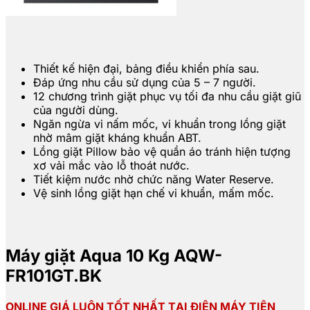
Thiết kế hiện đại, bảng điều khiển phía sau.
Đáp ứng nhu cầu sử dụng của 5 – 7 người.
12 chương trình giặt phục vụ tối đa nhu cầu giặt giũ
của người dùng.
Ngăn ngừa vi nấm mốc, vi khuẩn trong lồng giặt
nhờ mâm giặt kháng khuẩn ABT.
Lồng giặt Pillow bảo vệ quần áo tránh hiện tượng
xơ vải mắc vào lỗ thoát nước.
Tiết kiệm nước nhờ chức năng Water Reserve.
Vệ sinh lồng giặt hạn chế vi khuẩn, mấm mốc.
Máy giặt Aqua 10 Kg AQW-
FR101GT.BK
ONLINE GIÁ LUÔN TỐT NHẤT TẠI ĐIỆN MÁY TIÊN