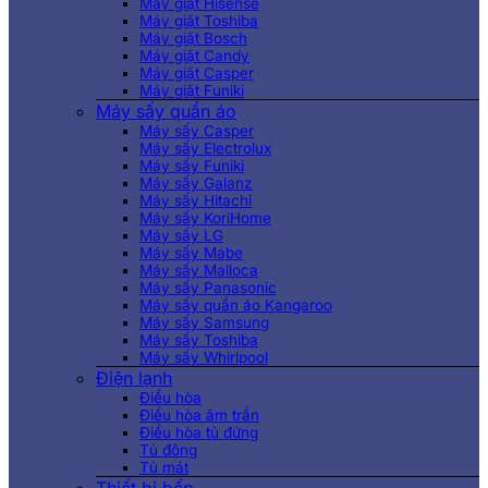
Máy giặt Hisense
Máy giặt Toshiba
Máy giặt Bosch
Máy giặt Candy
Máy giặt Casper
Máy giặt Funiki
Máy sấy quần áo
Máy sấy Casper
Máy sấy Electrolux
Máy sấy Funiki
Máy sấy Galanz
Máy sấy Hitachi
Máy sấy KoriHome
Máy sấy LG
Máy sấy Mabe
Máy sấy Malloca
Máy sấy Panasonic
Máy sấy quần áo Kangaroo
Máy sấy Samsung
Máy sấy Toshiba
Máy sấy Whirlpool
Điện lạnh
Điều hòa
Điều hòa âm trần
Điều hòa tủ đứng
Tủ đông
Tủ mát