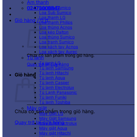
Âm thanh
02473003847
Loa kéo Sumico
Loa Sub Sumico
Loa thanh LG
Giỏ hàng /
0
₫
Loa thanh Philips
Loa thùng Acnos
Loa kéo Dalton
Loa thùng Sumico
Loa tranh Sumico
Loa xách tay Acnos
Loa xách tay Aurec
Chưa có sản phẩm trong giỏ hàng.
Tủ lạnh
Tủ lạnh LG
Quay trở lại cửa hàng
Tủ lạnh Samsung
Tủ lạnh Hitachi
Giỏ hàng
Tủ lạnh Aqua
Tủ lạnh Casper
Tủ lạnh Electrolux
Tủ Lạnh Panasonic
Tủ lạnh Funiki
Tủ lạnh Toshiba
Máy giặt
Chưa có sản phẩm trong giỏ hàng.
Máy Giặt LG
Máy Giặt Samsung
Quay trở lại cửa hàng
Máy Giặt Electrolux
Máy giặt Aqua
Máy giặt Hitachi