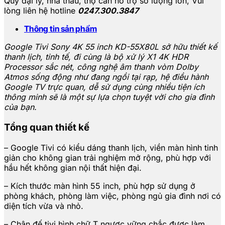
Quý đại lý, nhà thấu, thợ cần hỗ trợ số lượng lớn,
Vui
lòng liên hệ hotline
0247.300.3847
Thông tin sản phẩm
Google Tivi Sony 4K 55 inch KD-55X80L sở hữu thiết kế
thanh lịch, tinh tế, đi cùng là bộ xử lý X1 4K HDR
Processor sắc nét, công nghệ âm thanh vòm Dolby
Atmos sống động như đang ngồi tại rạp, hệ điều hành
Google TV trực quan, dễ sử dụng cùng nhiều tiện ích
thông minh sẽ là một sự lựa chọn tuyệt vời cho gia đình
của bạn.
​Tổng quan thiết kế
– Google Tivi có kiểu dáng thanh lịch, viền màn hình tinh
giản cho không gian trải nghiệm mở rộng, phù hợp với
hầu hết không gian nội thất hiện đại.
– Kích thước màn hình 55 inch, phù hợp sử dụng ở
phòng khách, phòng làm việc, phòng ngủ gia đình nơi có
diện tích vừa và nhỏ.
– Chân đế tivi hình chữ T ngược vững chắc được làm