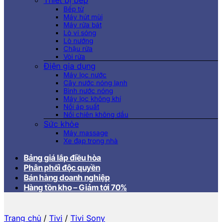
Thiết bị bếp
Bếp từ
Máy hút mùi
Máy rửa bát
Lò vi sóng
Lò nướng
Chậu rửa
Vòi rửa
Điện gia dụng
Máy lọc nước
Cây nước nóng lạnh
Bình nước nóng
Máy lọc không khí
Nồi áp suất
Nồi chiên không dầu
Sức khỏe
Máy massage
Xe đạp trong nhà
Bảng giá lắp điều hòa
Phân phối độc quyền
Bán hàng doanh nghiệp
Hàng tồn kho – Giảm tới 70%
Trang chủ
/
Tivi
/
Tivi Sony