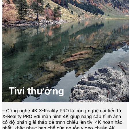
– Công nghệ 4K X-Reality PRO là công nghệ cải tiến từ
X-Reality PRO với màn hình 4K giúp nâng cấp hình ảnh
có độ phân giải thấp để trình chiếu lên tivi 4K hoàn hảo
nhất, khắc phục hạn chế của nguồn video chuẩn 4K