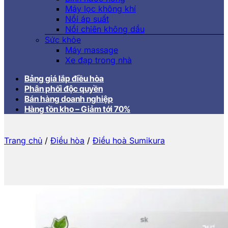
Máy lọc không khí
Nồi áp suất
Nồi chiên không dầu
Sức khỏe
Máy massage
Xe đạp trong nhà
Bảng giá lắp điều hòa
Phân phối độc quyền
Bán hàng doanh nghiệp
Hàng tồn kho – Giảm tới 70%
Trang chủ
/
Điều hòa
/
Điều hoà Sumikura