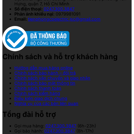
Hưng, quận 7, Hồ Chí Minh
Số điện thoại:
0247.300.3847
Phản ánh khiếu nại
: 0979981091
Email:
tienphongcpelectric.jsc@gmail.com
Chính sách và hỗ trợ khách hàng
Hướng dẫn mua hàng online
Chính sách bảo hành – đổi trả
Chính sách vận chuyển và giao nhận
Chính sách bảo mật thông tin
Chính sách thanh toán
Chính sách kiểm hàng
Điều kiện giao dịch chung
Nghĩa vụ của các bên liên quan
Tổng đài hỗ trợ
Gọi mua hàng:
0247.300.3847
(6h-23h)
Gọi bảo hành:
0247.300.3847
(8h-17h)