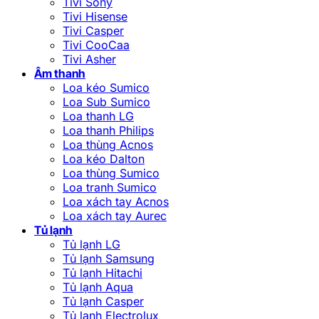
Tivi Sony
Tivi Hisense
Tivi Casper
Tivi CooCaa
Tivi Asher
Âm thanh
Loa kéo Sumico
Loa Sub Sumico
Loa thanh LG
Loa thanh Philips
Loa thùng Acnos
Loa kéo Dalton
Loa thùng Sumico
Loa tranh Sumico
Loa xách tay Acnos
Loa xách tay Aurec
Tủ lạnh
Tủ lạnh LG
Tủ lạnh Samsung
Tủ lạnh Hitachi
Tủ lạnh Aqua
Tủ lạnh Casper
Tủ lạnh Electrolux