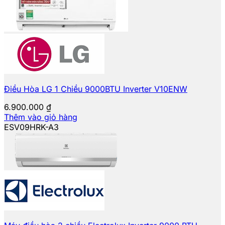
Điều Hòa LG 1 Chiều 9000BTU Inverter V10ENW
6.900.000
₫
Thêm vào giỏ hàng
ESV09HRK-A3