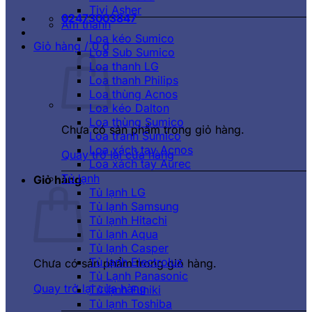
Tivi Asher
02473003847
Âm thanh
Loa kéo Sumico
Giỏ hàng /
0
₫
Loa Sub Sumico
Loa thanh LG
Loa thanh Philips
Loa thùng Acnos
Loa kéo Dalton
Loa thùng Sumico
Chưa có sản phẩm trong giỏ hàng.
Loa tranh Sumico
Loa xách tay Acnos
Quay trở lại cửa hàng
Loa xách tay Aurec
Tủ lạnh
Giỏ hàng
Tủ lạnh LG
Tủ lạnh Samsung
Tủ lạnh Hitachi
Tủ lạnh Aqua
Tủ lạnh Casper
Tủ lạnh Electrolux
Chưa có sản phẩm trong giỏ hàng.
Tủ Lạnh Panasonic
Quay trở lại cửa hàng
Tủ lạnh Funiki
Tủ lạnh Toshiba