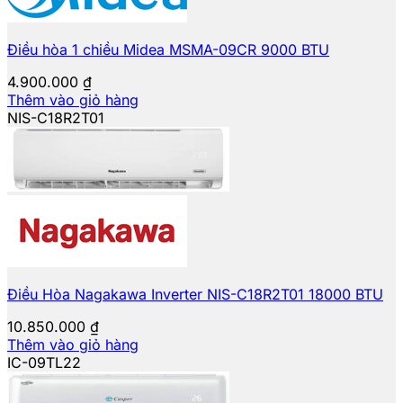
Điều hòa 1 chiều Midea MSMA-09CR 9000 BTU
4.900.000
₫
Thêm vào giỏ hàng
NIS-C18R2T01
Điều Hòa Nagakawa Inverter NIS-C18R2T01 18000 BTU
10.850.000
₫
Thêm vào giỏ hàng
IC-09TL22