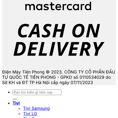
D
Điện Máy Tiên Phong © 2023. CÔNG TY CỔ PHẦN ĐẦU
TƯ QUỐC TẾ TIÊN PHONG - GPKD số 0110534029 do
Sở KH và ĐT TP Hà Nội cấp ngày 07/11/2023
Tìm
kiếm:
Tivi
Tivi Samsung
Tivi LG