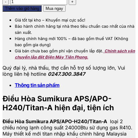
Điều
hòa
Thêm vào giỏ hàng
Mua ngay
Sumikura
APS/APO-
Giá tốt tại kho – Khuyến mại cực sốc!
H240/Titan-
Bảo hành chính hãng tại nhà theo tiêu chuẩn cao nhất của nhà
A
sản xuất.
24000BTU
Hàng chính hãng mới 100% – đã bao gồm thuế VAT (Không
2
bao gồm gia dụng)
chiều
Giá bán chưa bao gồm phí vận chuyển lắp đặt.
Chính sách vận
số
chuyển lắp đặt Điện Máy Tiên Phong.
lượng
Quý đại lý, nhà thấu, thợ cần hỗ trợ số lượng lớn,
Vui
lòng liên hệ hotline
0247.300.3847
Thông tin sản phẩm
Điều Hòa Sumikura APS/APO-
H240/Titan-A hiện đại, tiện ích
Điều Hòa Sumikura APS/APO-H240/Titan-A
loại 2
chiều nóng lạnh công suất 24000Btu sử dụng gas R410.
Máy thiết kế mới titan nhập khẩu chính hãng Malaysia