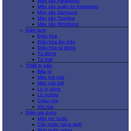
Máy sấy Panasonic
Máy sấy quần áo Kangaroo
Máy sấy Samsung
Máy sấy Toshiba
Máy sấy Whirlpool
Điện lạnh
Điều hòa
Điều hòa âm trần
Điều hòa tủ đứng
Tủ đông
Tủ mát
Thiết bị bếp
Bếp từ
Máy hút mùi
Máy rửa bát
Lò vi sóng
Lò nướng
Chậu rửa
Vòi rửa
Điện gia dụng
Máy lọc nước
Cây nước nóng lạnh
Bình nước nóng