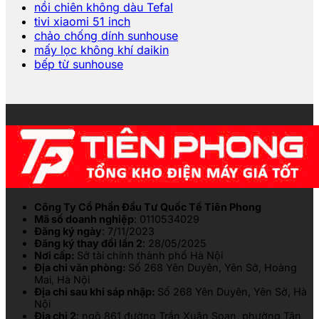
nồi chiên không dàu Tefal
tivi xiaomi 51 inch
chảo chống dính sunhouse
mấy lọc không khí daikin
bếp từ sunhouse
Công Ty Cổ Phần Đầu Tư Quốc Tế Tiên Phong
Mã số doanh nghiệp
: 0110534029
Đăng ký ngày
: 7/11/2023
Đăng ký thay đổi lần 2
: 28/05/2025
Nơi cấp:
Sở tài chính thành phố Hà Nội
Địa chỉ văn phòng:
Số 268 Yên Duyên, Yên Sở, Hoàng
Mai, Hà Nội
Địa chỉ sau khi sáp nhập:
Số 268 Yên Duyên, Yên Sở, Hà
Nội
Địa chỉ 2
: ngõ 861 đường Trần Xuân Soạn, phường Tân