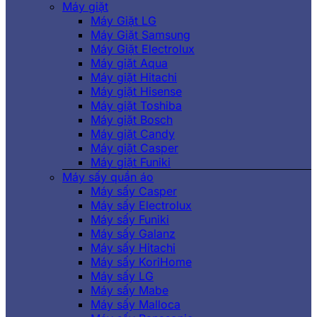
Máy giặt
Máy Giặt LG
Máy Giặt Samsung
Máy Giặt Electrolux
Máy giặt Aqua
Máy giặt Hitachi
Máy giặt Hisense
Máy giặt Toshiba
Máy giặt Bosch
Máy giặt Candy
Máy giặt Casper
Máy giặt Funiki
Máy sấy quần áo
Máy sấy Casper
Máy sấy Electrolux
Máy sấy Funiki
Máy sấy Galanz
Máy sấy Hitachi
Máy sấy KoriHome
Máy sấy LG
Máy sấy Mabe
Máy sấy Malloca