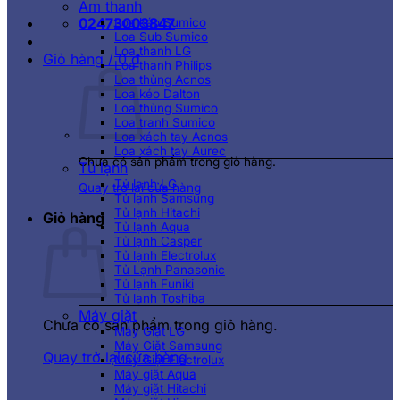
Âm thanh
02473003847
Loa kéo Sumico
Loa Sub Sumico
Loa thanh LG
Giỏ hàng /
0
₫
Loa thanh Philips
Loa thùng Acnos
Loa kéo Dalton
Loa thùng Sumico
Loa tranh Sumico
Loa xách tay Acnos
Loa xách tay Aurec
Chưa có sản phẩm trong giỏ hàng.
Tủ lạnh
Tủ lạnh LG
Quay trở lại cửa hàng
Tủ lạnh Samsung
Tủ lạnh Hitachi
Giỏ hàng
Tủ lạnh Aqua
Tủ lạnh Casper
Tủ lạnh Electrolux
Tủ Lạnh Panasonic
Tủ lạnh Funiki
Tủ lạnh Toshiba
Máy giặt
Chưa có sản phẩm trong giỏ hàng.
Máy Giặt LG
Máy Giặt Samsung
Quay trở lại cửa hàng
Máy Giặt Electrolux
Máy giặt Aqua
Máy giặt Hitachi