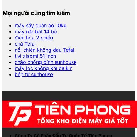
Mọi người cũng tìm kiếm
máy sấy quần áo 10kg
máy rửa bát 14 bộ
điều hòa 2 chiều
chả Tefal
nồi chiên không dàu Tefal
tivi xiaomi 51 inch
chảo chống dính sunhouse
mấy lọc không khí daikin
bếp từ sunhouse
Công Ty Cổ Phần Đầu Tư Quốc Tế Tiên Phong