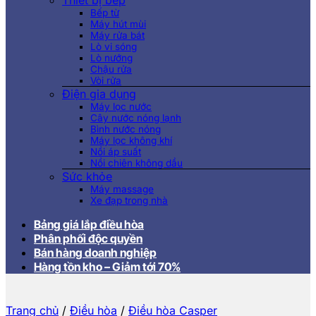
Thiết bị bếp
Bếp từ
Máy hút mùi
Máy rửa bát
Lò vi sóng
Lò nướng
Chậu rửa
Vòi rửa
Điện gia dụng
Máy lọc nước
Cây nước nóng lạnh
Bình nước nóng
Máy lọc không khí
Nồi áp suất
Nồi chiên không dầu
Sức khỏe
Máy massage
Xe đạp trong nhà
Bảng giá lắp điều hòa
Phân phối độc quyền
Bán hàng doanh nghiệp
Hàng tồn kho – Giảm tới 70%
Trang chủ
/
Điều hòa
/
Điều hòa Casper