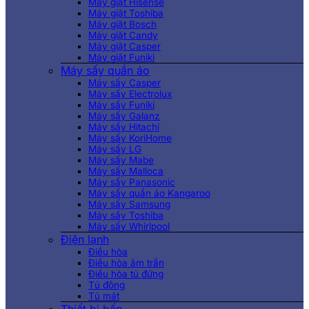
Máy giặt Hisense
Máy giặt Toshiba
Máy giặt Bosch
Máy giặt Candy
Máy giặt Casper
Máy giặt Funiki
Máy sấy quần áo
Máy sấy Casper
Máy sấy Electrolux
Máy sấy Funiki
Máy sấy Galanz
Máy sấy Hitachi
Máy sấy KoriHome
Máy sấy LG
Máy sấy Mabe
Máy sấy Malloca
Máy sấy Panasonic
Máy sấy quần áo Kangaroo
Máy sấy Samsung
Máy sấy Toshiba
Máy sấy Whirlpool
Điện lạnh
Điều hòa
Điều hòa âm trần
Điều hòa tủ đứng
Tủ đông
Tủ mát