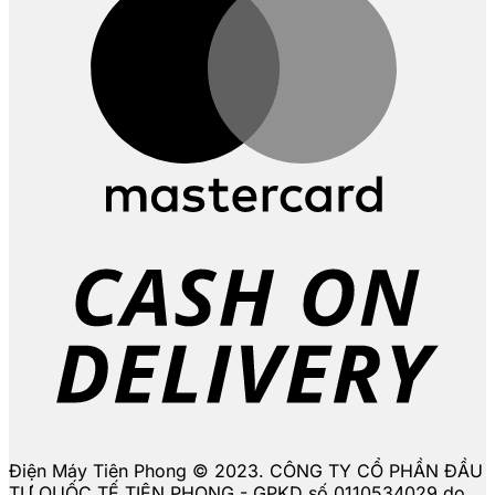
D
Điện Máy Tiên Phong © 2023. CÔNG TY CỔ PHẦN ĐẦU
TƯ QUỐC TẾ TIÊN PHONG - GPKD số 0110534029 do