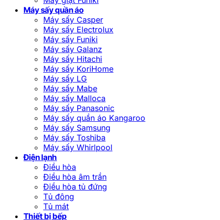
Máy giặt Funiki
Máy sấy quần áo
Máy sấy Casper
Máy sấy Electrolux
Máy sấy Funiki
Máy sấy Galanz
Máy sấy Hitachi
Máy sấy KoriHome
Máy sấy LG
Máy sấy Mabe
Máy sấy Malloca
Máy sấy Panasonic
Máy sấy quần áo Kangaroo
Máy sấy Samsung
Máy sấy Toshiba
Máy sấy Whirlpool
Điện lạnh
Điều hòa
Điều hòa âm trần
Điều hòa tủ đứng
Tủ đông
Tủ mát
Thiết bị bếp