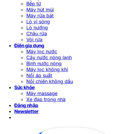
Bếp từ
Máy hút mùi
Máy rửa bát
Lò vi sóng
Lò nướng
Chậu rửa
Vòi rửa
Điện gia dụng
Máy lọc nước
Cây nước nóng lạnh
Bình nước nóng
Máy lọc không khí
Nồi áp suất
Nồi chiên không dầu
Sức khỏe
Máy massage
Xe đạp trong nhà
Đăng nhập
Newsletter