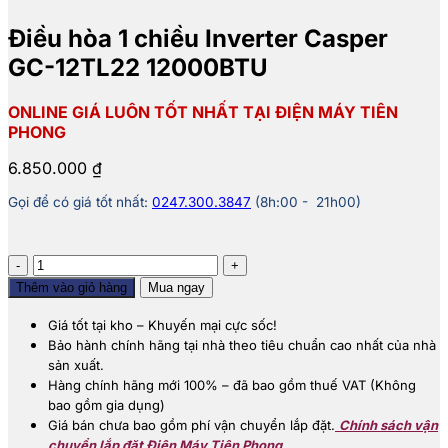
Điều hòa 1 chiều Inverter Casper
GC-12TL22 12000BTU
ONLINE GIÁ LUÔN TỐT NHẤT TẠI ĐIỆN MÁY TIÊN
PHONG
6.850.000
₫
Gọi để có giá tốt nhất:
0247.300.3847
(8h:00 - 21h00)
Điều
hòa
Thêm vào giỏ hàng
Mua ngay
1
chiều
Giá tốt tại kho – Khuyến mại cực sốc!
Inverter
Bảo hành chính hãng tại nhà theo tiêu chuẩn cao nhất của nhà
Casper
sản xuất.
GC-
Hàng chính hãng mới 100% – đã bao gồm thuế VAT (Không
12TL22
bao gồm gia dụng)
12000BTU
Giá bán chưa bao gồm phí vận chuyển lắp đặt.
Chính sách vận
số
chuyển lắp đặt Điện Máy Tiên Phong.