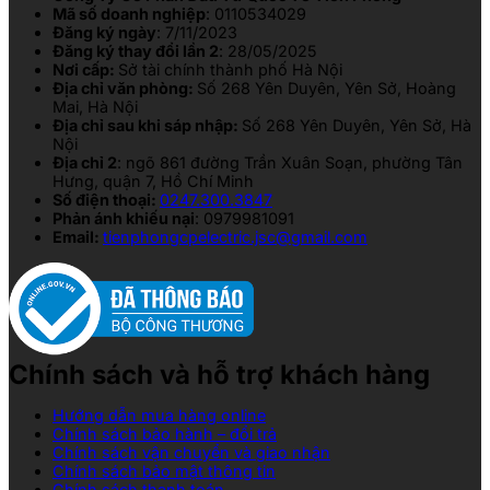
Mã số doanh nghiệp
: 0110534029
Đăng ký ngày
: 7/11/2023
Đăng ký thay đổi lần 2
: 28/05/2025
Nơi cấp:
Sở tài chính thành phố Hà Nội
Địa chỉ văn phòng:
Số 268 Yên Duyên, Yên Sở, Hoàng
Mai, Hà Nội
Địa chỉ sau khi sáp nhập:
Số 268 Yên Duyên, Yên Sở, Hà
Nội
Địa chỉ 2
: ngõ 861 đường Trần Xuân Soạn, phường Tân
Hưng, quận 7, Hồ Chí Minh
Số điện thoại:
0247.300.3847
Phản ánh khiếu nại
: 0979981091
Email:
tienphongcpelectric.jsc@gmail.com
Chính sách và hỗ trợ khách hàng
Hướng dẫn mua hàng online
Chính sách bảo hành – đổi trả
Chính sách vận chuyển và giao nhận
Chính sách bảo mật thông tin
Chính sách thanh toán