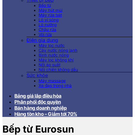
Thiết bị bếp
Bếp từ
Máy hút mùi
Máy rửa bát
Lò vi sóng
Lò nướng
Chậu rửa
Vòi rửa
Điện gia dụng
Máy lọc nước
Cây nước nóng lạnh
Bình nước nóng
Máy lọc không khí
Nồi áp suất
Nồi chiên không dầu
Sức khỏe
Máy massage
Xe đạp trong nhà
Bảng giá lắp điều hòa
Phân phối độc quyền
Bán hàng doanh nghiệp
Hàng tồn kho – Giảm tới 70%
Bếp từ Eurosun