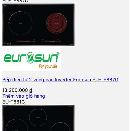
EU-TE887G
Bếp điện từ 2 vùng nấu Inverter Eurosun EU-TE887G
13.200.000
₫
Thêm vào giỏ hàng
EU-T881G