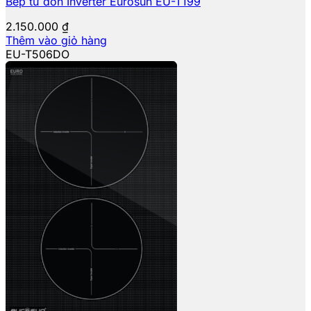
Bếp từ đơn Inverter Eurosun EU-T199
2.150.000
₫
Thêm vào giỏ hàng
EU-T506DO