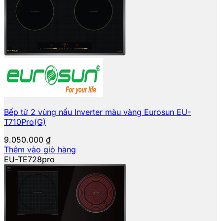
Bếp từ 2 vùng nấu Inverter màu vàng Eurosun EU-
T710Pro(G)
9.050.000
₫
Thêm vào giỏ hàng
EU-TE728pro