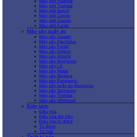
Máy giặt Hisense
Máy giặt Toshiba
Máy giặt Bosch
Máy giặt Candy
Máy giặt Casper
Máy giặt Funiki
Máy sấy quần áo
Máy sấy Casper
Máy sấy Electrolux
Máy sấy Funiki
Máy sấy Galanz
Máy sấy Hitachi
Máy sấy KoriHome
Máy sấy LG
Máy sấy Mabe
Máy sấy Malloca
Máy sấy Panasonic
Máy sấy quần áo Kangaroo
Máy sấy Samsung
Máy sấy Toshiba
Máy sấy Whirlpool
Điện lạnh
Điều hòa
Điều hòa âm trần
Điều hòa tủ đứng
Tủ đông
Tủ mát