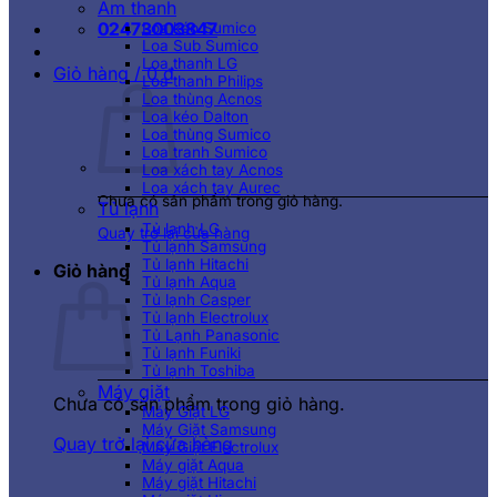
Âm thanh
02473003847
Loa kéo Sumico
Loa Sub Sumico
Loa thanh LG
Giỏ hàng /
0
₫
Loa thanh Philips
Loa thùng Acnos
Loa kéo Dalton
Loa thùng Sumico
Loa tranh Sumico
Loa xách tay Acnos
Loa xách tay Aurec
Chưa có sản phẩm trong giỏ hàng.
Tủ lạnh
Tủ lạnh LG
Quay trở lại cửa hàng
Tủ lạnh Samsung
Tủ lạnh Hitachi
Giỏ hàng
Tủ lạnh Aqua
Tủ lạnh Casper
Tủ lạnh Electrolux
Tủ Lạnh Panasonic
Tủ lạnh Funiki
Tủ lạnh Toshiba
Máy giặt
Chưa có sản phẩm trong giỏ hàng.
Máy Giặt LG
Máy Giặt Samsung
Quay trở lại cửa hàng
Máy Giặt Electrolux
Máy giặt Aqua
Máy giặt Hitachi