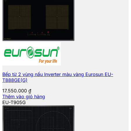
Bếp từ 2 vùng nấu Inverter màu vàng Eurosun EU-
T888GE(G)
17.550.000
₫
Thêm vào giỏ hàng
EU-T905G