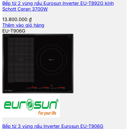
Bếp từ 2 vùng nấu Eurosun Inverter EU-T892G kính
Schott Ceran 3700W
13.800.000
₫
Thêm vào giỏ hàng
EU-T906G
Bếp từ 3 vùng nấu Inverter Eurosun EU-T906G