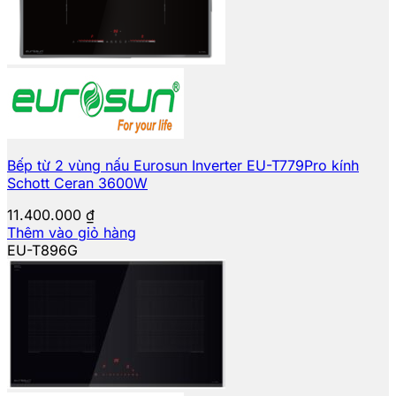
Bếp từ 2 vùng nấu Eurosun Inverter EU-T779Pro kính
Schott Ceran 3600W
11.400.000
₫
Thêm vào giỏ hàng
EU-T896G