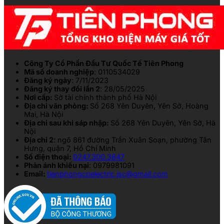
Công Ty Cổ Phần Đầu Tư Quốc Tế Tiên Phong
Mã số doanh nghiệp
: 0110534029
Đăng ký ngày
: 7/11/2023
Đăng ký thay đổi lần 2
: 28/05/2025
Nơi cấp:
Sở tài chính thành phố Hà Nội
Địa chỉ văn phòng:
Số 268 Yên Duyên, Yên Sở, Hoàng
Mai, Hà Nội
Địa chỉ sau khi sáp nhập:
Số 268 Yên Duyên, Yên Sở, Hà
Nội
Địa chỉ 2
: ngõ 861 đường Trần Xuân Soạn, phường Tân
Hưng, quận 7, Hồ Chí Minh
Số điện thoại:
0247.300.3847
Phản ánh khiếu nại
: 0979981091
Email:
tienphongcpelectric.jsc@gmail.com