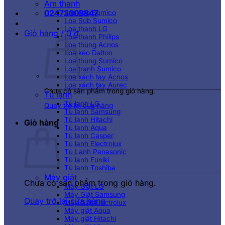
Âm thanh
02473003847
Loa kéo Sumico
Loa Sub Sumico
Loa thanh LG
Giỏ hàng /
0
₫
Loa thanh Philips
Loa thùng Acnos
Loa kéo Dalton
Loa thùng Sumico
Loa tranh Sumico
Loa xách tay Acnos
Loa xách tay Aurec
Chưa có sản phẩm trong giỏ hàng.
Tủ lạnh
Tủ lạnh LG
Quay trở lại cửa hàng
Tủ lạnh Samsung
Tủ lạnh Hitachi
Giỏ hàng
Tủ lạnh Aqua
Tủ lạnh Casper
Tủ lạnh Electrolux
Tủ Lạnh Panasonic
Tủ lạnh Funiki
Tủ lạnh Toshiba
Máy giặt
Chưa có sản phẩm trong giỏ hàng.
Máy Giặt LG
Máy Giặt Samsung
Quay trở lại cửa hàng
Máy Giặt Electrolux
Máy giặt Aqua
Máy giặt Hitachi