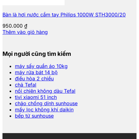
Bàn là hơi nước cầm tay Philips 1000W STH3000/20
950.000
₫
Thêm vào giỏ hàng
Mọi người cũng tìm kiếm
máy sấy quần áo 10kg
máy rửa bát 14 bộ
điều hòa 2 chiều
chả Tefal
nồi chiên không dàu Tefal
tivi xiaomi 51 inch
chảo chống dính sunhouse
mấy lọc không khí daikin
bếp từ sunhouse