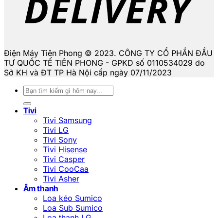
Điện Máy Tiên Phong © 2023. CÔNG TY CỔ PHẦN ĐẦU
TƯ QUỐC TẾ TIÊN PHONG - GPKD số 0110534029 do
Sở KH và ĐT TP Hà Nội cấp ngày 07/11/2023
Tìm
kiếm:
Tivi
Tivi Samsung
Tivi LG
Tivi Sony
Tivi Hisense
Tivi Casper
Tivi CooCaa
Tivi Asher
Âm thanh
Loa kéo Sumico
Loa Sub Sumico
Loa thanh LG