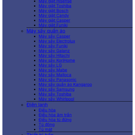
Máy giặt Hisense
Máy giặt Toshiba
Máy giặt Bosch
Máy giặt Candy
Máy giặt Casper
Máy giặt Funiki
Máy sấy quần áo
Máy sấy Casper
Máy sấy Electrolux
Máy sấy Funiki
Máy sấy Galanz
Máy sấy Hitachi
Máy sấy KoriHome
Máy sấy LG
Máy sấy Mabe
Máy sấy Malloca
Máy sấy Panasonic
Máy sấy quần áo Kangaroo
Máy sấy Samsung
Máy sấy Toshiba
Máy sấy Whirlpool
Điện lạnh
Điều hòa
Điều hòa âm trần
Điều hòa tủ đứng
Tủ đông
Tủ mát