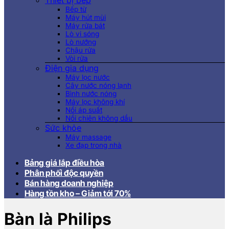
Thiết bị bếp
Bếp từ
Máy hút mùi
Máy rửa bát
Lò vi sóng
Lò nướng
Chậu rửa
Vòi rửa
Điện gia dụng
Máy lọc nước
Cây nước nóng lạnh
Bình nước nóng
Máy lọc không khí
Nồi áp suất
Nồi chiên không dầu
Sức khỏe
Máy massage
Xe đạp trong nhà
Bảng giá lắp điều hòa
Phân phối độc quyền
Bán hàng doanh nghiệp
Hàng tồn kho – Giảm tới 70%
Bàn là Philips