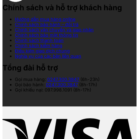
Chính sách và hỗ trợ khách hàng
Hướng dẫn mua hàng online
Chính sách bảo hành – đổi trả
Chính sách vận chuyển và giao nhận
Chính sách bảo mật thông tin
Chính sách thanh toán
Chính sách kiểm hàng
Điều kiện giao dịch chung
Nghĩa vụ của các bên liên quan
Tổng đài hỗ trợ
Gọi mua hàng:
0247.300.3847
(6h-23h)
Gọi bảo hành:
0247.300.3847
(8h-17h)
Gọi khiếu nại: 097.998.1091 (8h-17h)
V